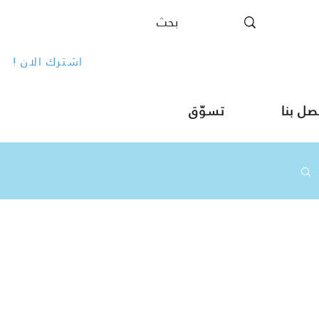
! اشترك الان
صل بنا
تسوّق