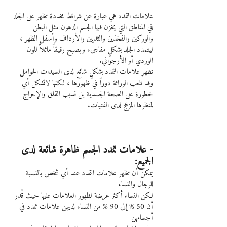
علامات التمدد هي عبارة عن شرائط مخددة تظهر على الجلد 
في المناطق التي يخزن فيها الجسم الدهون مثل البطن 
والوركين والفخذين والثديين والأرداف وأسفل الظهر ، 
ليتمدد الجلد بشكلٍ مفاجىء ويصبح رقيقاً مائلاً للون 
الوردي أو الأرجواني.
تظهر علامات التمدد بشكلٍ شائع لدى السيدات الحوامل 
وقد تلعب الوراثة دوراً في ظهورها ، لكنها لاتشكل أي 
خطورة على الصحة الجسدية بل تسبب القلق والإحراج 
لمنظرها المزعج لدى الفتيات.
- علامات تمدد الجسم ظاهرة شائعة لدى 
الجميع:
يمكن أن تظهر علامات التمدد عند أي شخص بالنسبة 
للرجال والنساء
لكن النساء أكثر عرضة لظهور العلامات عليها حيث قُدر 
أن 50 % إلى 90 % من النساء لديهن علامات تمدد في 
أجسامهن