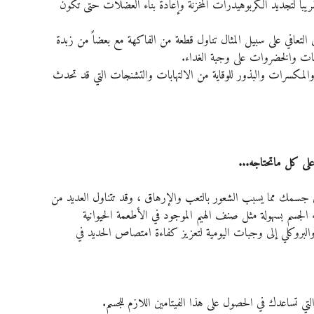
ق ينتقل جسمك إلى وضع التعافي لمدة 24 ساعة تقريباً لتجديد الكربوهيدرات المخزنة وإعادة بناء العضلات حتى تكون 
لتعافي على سبيل المثال تناول قطعة من الفاكهة مع بعضاً من زبدة 
تينات والخضروات على وجبة الغداء.
والمكسرات والبذور للوقاية من الالتهابات والتشنجات التي قد تحدث 
على كل ماتحتاجه...
ي جسمك مما يسبب الشعور بالتعب والإرهاق ، وقد تتناول العديد من 
ه الجسم بسهولة مثل صنف الهيم الموجود في الأطعمة الحيوانية
غنية بفيتامين C مثل الفلفل الحلو والبروكلي إلى وجبات اليومية لتعزيز كفاءة امتصاص الحديد في 
ي تساعدك في الحصول على هذا الفيتامين اللازم للجسم.