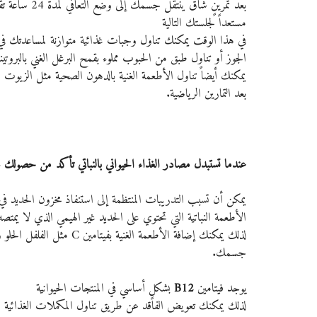
بعد تمرينٍ شا
مستعداً لجلستك التالية
في هذا الوقت يمكنك تناول وجبات غذائية متوازنة لمساعدتك في ا
الجوز أو تناول طبق من الحبوب مملوء بقمح البرغل الغني بالبرو
يمكنك أيضاً تناول الأطعمة الغنية بالدهون الصحية مثل الزيوت 
بعد التمارين الرياضية.
عندما تستبدل مصادر الغذاء الحيواني بالنباتي تأكد من حصولك 
يمكن أن تسبب التدريبات المنتظمة إلى استنفاذ مخزون الحديد ف
الأطعمة النباتية التي تحتوي على الحديد غير الهيمي الذي لا يمتص
لذلك يمكنك إضافة الأطعمة ال
جسمك.
يوجد فيتامين 
B12
 بشكلٍ أساسي في المنتجات الحيوانية
لذلك يمكنك تعويض الفاقد عن طريق تناول المكملات الغذائية الت