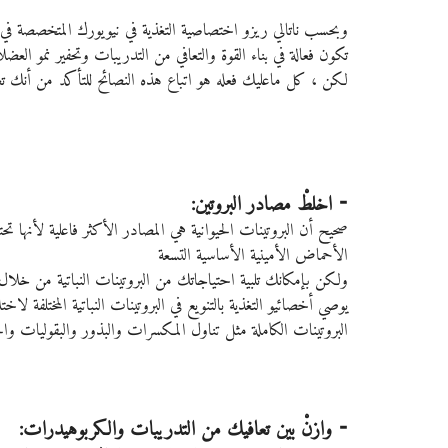
وبحسب ناتالي ريزو اختصاصية التغذية في نيويورك المتخصصة في النظم
تكون فعالة في بناء القوة والتعافي من التدريبات وتحفير نمو العض
لكن ، كل ماعليك فعله هو اتباع هذه النصائح للتأكد من أن
⁃ اخلطْ مصادر البروتين:
صحيح أن البروتينات الحيوانية هي المصادر الأكثر فاعلية لأنها تح
الأحماض الأمينية الأساسية التسعة
ولكن بإمكانك تلبية احتياجاتك من البروتينات النباتية من خلال 
يوصي أخصائيو التغذية بالتنويع في البروتينات النباتية المختلفة
البروتينات الكاملة مثل تناول المكسرات والبذور والبقوليات وا
⁃ وازنْ بين تعافيك من التدريبات والكربوهيدرات: