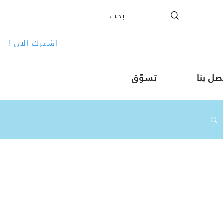
! اشترك الان
صل بنا
تسوّق