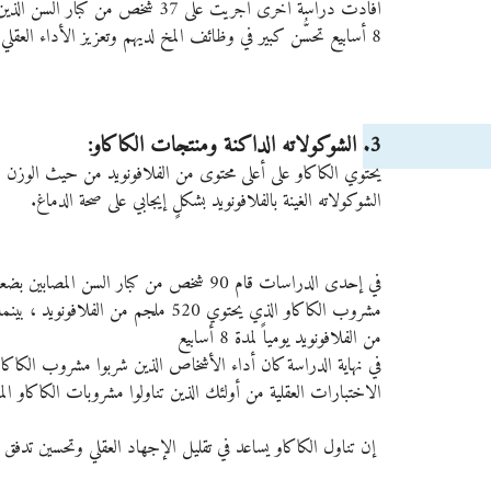
8 أسابيع تحسُّن كبير في وظائف المخ لديهم وتعزيز الأداء العقلي بشكلٍ عام.
3. الشوكولاته الداكنة ومنتجات الكاكاو: 
يحتوي الكاكاو على أعلى محتوى من الفلافونويد من حيث الوزن م
الشوكولاته الغينة بالفلافونويد بشكلٍ إيجابي على صحة الدماغ.
في إحدى الدراسات قام 90 شخص من كبار ا
من الفلافونويد يومياً لمدة 8 أسابيع
في نهاية الدراسة كان أداء الأشخاص الذين شربوا مشروب الكاكاو 
الاختبارات العقلية من أولئك الذين تناولوا مشروبات الكاكاو الم
 إن تناول الكاكاو يساعد في تقليل الإجهاد العقلي وتحسين تدفق الدم إلى الدماغ وتحسين الذاكرة وتعزيز الأداء العقلي.