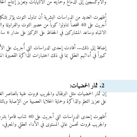
والأوكسجين إلى الدماغ وحمايته من الالتهابات وتعزيز إنتاج الخلايا
أظهرت العديد من الدراسات البشرية أن تناول التوت يؤثر بش
أُجريت على 40 شخصاً تناولوا كوباً من عصير التوت وا
الانتباه وساعد المشاركين في الحفاظ على التركيز على مدار 6 ساعات.
إضافة إلى ذلك... أفادت إحدى الدراسات التي أُجريت على الأطف
كبيراً في أدائهم العقلي بما في ذلك اختبارات الذاكرة القصيرة ال
 2. ثمار الحمضيات: 
إن ثمار الحمضيات مثل البرتقال والجريب فروت غنية بالعناصر الغذ
على تعزيز التعلم والذاكرة وحماية الخلايا العصبية من الإصابة وبالت
والجريب فروت تحسُّن عالي المستوى في الأداء العقلي والمعرفي.