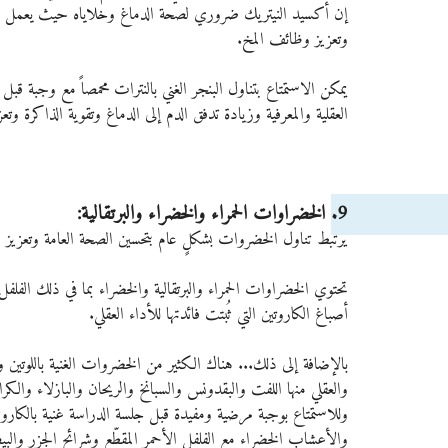
إن أكسيد النيتريك ضروري لصحة الدماغ وخلاياه حيث يعمل على ت
وتعزيز وظائف المخ.
يمكن الاستمتاع بتناول البنجر الغني بالنترات محمصاً مع وجبة قب
العقلية والمعرفية وزيادة تدفق الدم إلى الدماغ وتقوية الذاكرة وت
9. الخضراوات الحمراء والخضراء والبرتقالية: 
يرتبط تناول الخضروات بشكلٍ عام بتحسين الصحة العامة وتعزيز
تحتوي الخضراوات الحمراء والبرتقالية والخضراء بما في ذلك الفلفل 
أصباغ الكاروتين التي ثُبتت فائدتها للأداء العقلي.
بالإضافة إلى ذلك... هناك الكثير من الخضروات الغنية باللوتين و
والعقلي منها اللفت والبقدونس والسبانخ والريحان والبازلاء وال
وللاستمتاع بوجبة مرضية ومفيدة قبل جلسة الدراسة غنية بالكارو
والأعشاب الخضراء مع الفلفل الأحمر المقطّع وشرائح الجزر والب