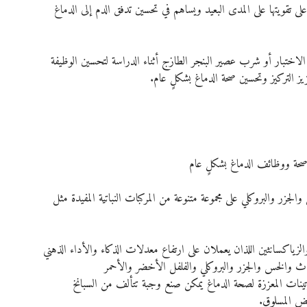
قويتها على المدى البعيد ويساهم في تحسين تدفق الدم إلى الدماغ 
ل الاختبار أو شرب عصير البنجر الطازج أثناء الدراسة لتحسين الوظيفة 
عزيز التركيز وتحسين صحة الدماغ بشكلٍ عام.
 صحة ووظائف الدماغ بشكلٍ عام
والجزر والبروكلي على مجموعة متنوعة من المركبات النباتية المفيدة مثل 
الزياكسانثين اللذان يعملان على ارتفاع معدلات الذكاء والأداء الذهني 
كراث والخس والجزر والبروكلي والفلفل الأخضر والأحمر
تينات المعززة لصحة الدماغ يمكن صنع وجبة تتألف من السبانخ 
يض المسلوق.