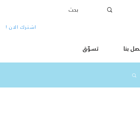
! اشترك الان
صل بنا
تسوّق