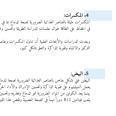
 4. المكسرات: 
في الحفاظ على الطاقة طوال جلسات الدراسة الطويلة وتحسين وظ
وجدت الدراسات والأبحاث العلمية أن تناول المكسرات وخاصة الج
التركيز والانتباه وتقوية الذاكرة والتعلم بشكلٍ كبير. 
 5. البيض: 
البيض غني بشكلٍ خاص بالعناصر الغذائية الضرورية لصحة الدماغ ووظائفه ، بما في ذل
يعمل السيلينيوم على تقوية الذاكرة وتحسين الإدراك والأداء الحر
بينما يُعد الكولين من المواد الضرورية لنمو الدماغ وتغذيته وتحسين 
يلعب فيتامين B12 دوراً مهماً في الصحة العصبية ونقص هذا الفيتامين يضعف وظائف المخ بشكلٍ عام.