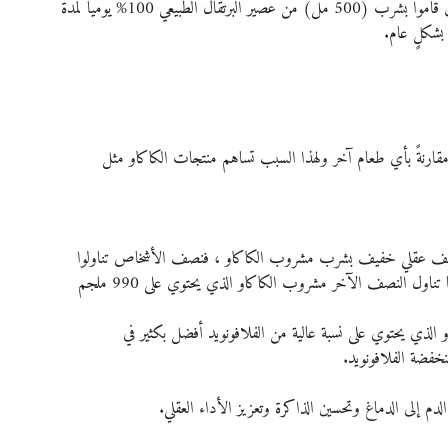
أفادت دراسة أخرى أُجريت على 37 شخص من كبار السن الذين قاموا بشرب (500 مل) من عصير البرتقال الطبيعي 100% يومياً لمدة 
قارنةً بأي طعام آخر ولهذا السبب تساهم منتجات الكاكاو مثل 
لسن المصابين بضعف عقلي خفيف بشرب مشروب الكاكاو ، فنصف الأشخاص تناولوا 
مشروب الكاكاو الذي يحتوي 520 ملجم من الفلافونويد ، بينما تناول النصف الآخر مشروب الكاكاو الذي يحتوي على 990 ملجم 
الذي يحتوي على نسبة عالية من الفلافونويد أفضل بكثير في 
نخفضة الفلافونويد.