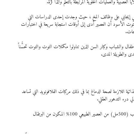
 العصبية والعمليات الخلوية المرتبطة بالتعلم والذاكرة.
كلٍ إيجابي على وظائف المخ ، حيث وجدت إحدى الدراسات التي 
لفراولة والتوت الأسود أن العصير أدى إلى أوقات استجابة سريعة في اختبارات 
ال والشباب وكبار السن الذين تناولوا مكملات التوت والتوت تحسُّناً 
مدى والطويلة المدى.
ائية اللازمة لصحة الدماغ بما في ذلك مركبات الفلافونويد التي تساعد 
الي درء التدهور العقلي.
أظهرت إحدى الدراسات التي أجريت على 40 شاب قاموا بشرب (500مل) من العصير الطبيعي 100% المكون من البرتقال 