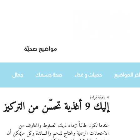
مواضيع صحيّة
دليلك لحياة صحيّة
اخر المواضيع
حميات و غذاء
صحة جسمك
جمال
4 دقيقة قراءة
طفلك
هي
إليك 9 أغذية تحسّن من التركيز والتحصيل في وقت والامتحان
عندما تكون طالباً تزداد لديك الصغوط والمخاوف من 
الامتحانات الرسمية وتحتاج للدعم والمساندة وكل مايمكن أن 