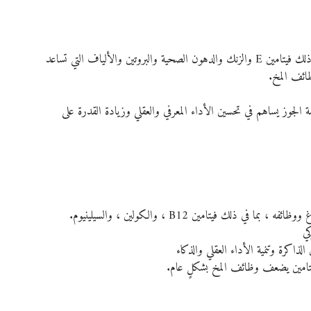
المكسرات مليئة بالعناصر الغذائية الضرورية لصحة الدماغ بما في ذلك فيتامين E والزنك والدهون الصحية والبروتين والألياف التي تساعد 
ائف المخ.
وز يساهم في تحسين الأداء المعرفي والعقلي وزيادة القدرة على 
ك فيتامين B12 ، والكولين ، والسيلينيوم.
كي
الذاكرة وتنمية الأداء العقلي والذكاء