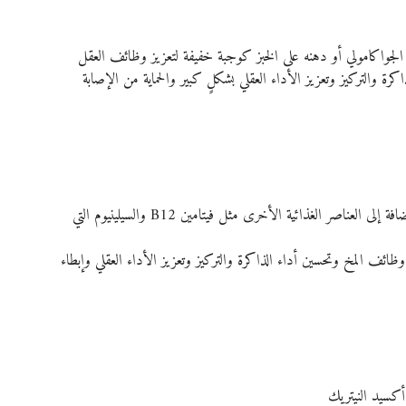
الجواكامولي أو دهنه على الخبز كوجبة خفيفة لتعزيز وظائف العقل
كرة والتركيز وتعزيز الأداء العقلي بشكلٍ كبير والحماية من الإصابة 
تحتوي الأسماك على نسبة عالية من أحماض أوميغا 3 الدهنية بالإضافة إلى العناصر الغذائية الأخرى مثل فيتامين B12 والسيلينيوم التي 
ئف المخ وتحسين أداء الذاكرة والتركيز وتعزيز الأداء العقلي وإبطاء 
 أكسيد النيتريك