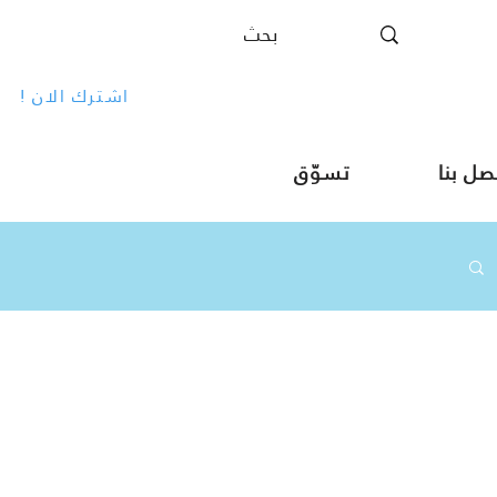
! اشترك الان
صل بنا
تسوّق