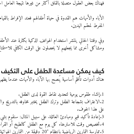
فهناك بعض العقول متصلة بالقلق أكثر من غيرها نتيجة العامل الج
الأباء والأمهات هم القدوة في حياة أطفالهم فعند الإفراط بالقيام 
المفرط لمعقم اليدين.
وفي وقتنا الحالي ينتشر استخدام الهواتف الذكية بكثرة عند الأط
ومشاكل أخرى مما يجعلهم لا يحصلون على الوقت الكافي للاستمتاع ب
كيف يمكن مساعدة الطفل على التكيف م
هناك أدوات تأقلم أساسية يُنصح بها الآباء والأمهات عندما يظه
1.إنشاء طقوس يومية لتحديد نقاط القوة لدى الطفل.
2.الاعتراف بشجاعة الطفل وترك الطفل يختبر مخاوفه بالتدريج و
على هذا الخوف.
3.إعادة تأكيد قيم ومبادئ العائلة. على سبيل المثال: سنقوم بشيء جديد كل يوم.
4.تخصيص وقت للاسترخاء كل يوم مع الطفل كالطبخ أو القراءة أو اللعب بلعبة لوحية بعيداً عن الإلكترونيات كالتلفاز والتابليت.
5.ممارسة التمارين الرياضية بانتظام "20 دقيقة من التمارين الهوائية المستمرة يمكن أن يحسّن ويعزز من مزاج الطفل".