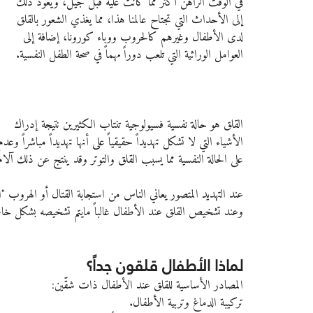
في الوقت الراهن أكثر مما كانت عليه قبل جيل، ويعود ذلك 
إلى الأحداث التي تجتاح عالمنا هذا، مما يغذي الشعور بالقلق 
لدى الأطفال وغيرهم كالحروب ووباء كورونا، إضافة إلى 
العوامل الوراثية التي تلعب دوراً مهماً في صحة الطفل النفسية.
القلق هو حالة نفسية فسيولوجية تنتاب الكثيرين نتيجة إدراك 
الأشياء التي لا تشكل تهديداً حقيقياً على أنها تهديداً مباشراً 
على الحالة النفسية مما يسبب القلق والتوتر وقد ينتج عن ذلك آلام 
عند التهديد المتصور يعاني الناس من استجابة القتال أو الهروب "الك
وعند تشخيص القلق عند الأطفال غالباً مايتم تشخيصه بشكل خاطى
لماذا الأطفال قلقون جداً؟
المصادر الأساسية للقلق عند الأطفال ذات شقّين:
تركيبة الدماغ وتربية الأطفال.