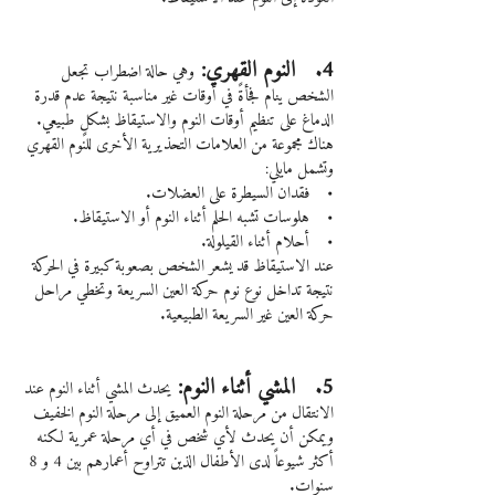
4.   النوم القهري: 
وهي حالة اضطراب تجعل 
الشخص ينام فجأةً في أوقات غير مناسبة نتيجة عدم قدرة 
الدماغ على تنظيم أوقات النوم والاستيقاظ بشكلٍ طبيعي.
هناك مجموعة من العلامات التحذيرية الأخرى للنوم القهري 
وتشمل مايلي:
•    فقدان السيطرة على العضلات.
•    هلوسات تشبه الحلم أثناء النوم أو الاستيقاظ.
•    أحلام أثناء القيلولة.
عند الاستيقاظ قد يشعر الشخص بصعوبة كبيرة في الحركة 
نتيجة تداخل نوع نوم حركة العين السريعة وتخطي مراحل 
حركة العين غير السريعة الطبيعية.
5.   المشي أثناء النوم: 
يحدث المشي أثناء النوم عند 
الانتقال من مرحلة النوم العميق إلى مرحلة النوم الخفيف 
ويمكن أن يحدث لأي شخص في أي مرحلة عمرية لكنه 
أكثر شيوعاً لدى الأطفال الذين تتراوح أعمارهم بين 4 و 8 
سنوات.