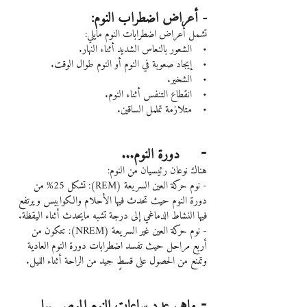
- أعراض اضطراب النوم:
تشمل أعراض اضطرابات النوم مايلي:
•    الشعور بالنعاس الشديد أثناء النهار.
•    إيجاد صعوبة في النوم أو النوم طوال الوقت.
•    الشخير.
•    انقطاع التنفس أثناء النوم.
•    متلازمة تململ الساقين.
⁃     دورة النوم...
هناك نوعان رئيسيان من النوم:
- نوم حركة العين السريعة (REM): تشكل 25% من 
دورة النوم حيث تحدث فيها الأحلام والكوابيس ويرتفع 
فيها النشاط الدماغي إلى درجة تشبه مايحدث أثناء اليقظة.
- نوم حركة العين غير السريعة (NREM): تتكون من 
أربع مراحل حيث تفسد اضطرابات دورة النوم العادية 
وتمنع من الحصول على قسطٍ جيد من الراحة أثناء الليل.
⁃ ماهي عدد ساعات النوم الموصى بها 