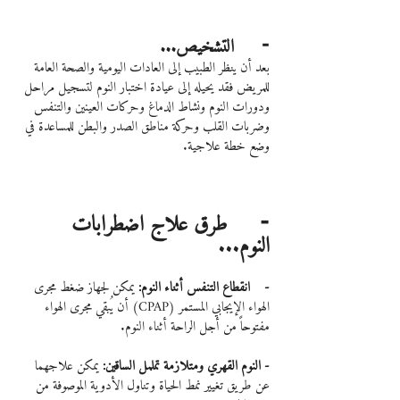
⁃     التشخيص...
بعد أن ينظر الطبيب إلى العادات اليومية والصحة العامة 
للمريض فقد يحيله إلى عيادة اختبار النوم لتسجيل مراحل 
ودورات النوم ونشاط الدماغ وحركات العينين والتنفس 
وضربات القلب وحركة مناطق الصدر والبطن للمساعدة في 
وضع خطة علاجية.
⁃     طرق علاج اضطرابات 
النوم...
-    انقطاع التنفس أثناء النوم: 
يمكن لجهاز ضغط مجرى 
الهواء الإيجابي المستمر (CPAP) أن يُبقي مجرى الهواء 
مفتوحاً من أجل الراحة أثناء النوم.
- النوم القهري ومتلازمة تململ الساقين:
 يمكن علاجهما 
عن طريق تغيير نمط الحياة وتناول الأدوية الموصوفة من 