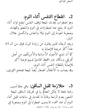
السفر الدائم.
2.   انقطاع التنفس أثناء النوم:
وهو اضطراب يحدث نتيجة توقف النفس لبضع ثوان أثناء 
النوم مما ينتج عنه اضطرابات في النوم والشخير واللهاث 
وصعوبة العودة إلى النوم ليلاً والنعاس والكسل خلال 
النهار.
ويعد الرجال الذين يعانون من زيادة الوزن فوق سن ال 65 
عاماً أكثر عرضة للإصابة به
كما أن ذوي الأصول الأسبانية والأمريكيين من أصل 
أفريقي وسكان جزر المحيط الهادئ لديهم فرصة أكبر 
للإصابة بانقطاع النفس أثناء النوم.
وقد يصاب به الأطفال الصغار أيضاً نتيجة تضخم اللوزتين.
3.   متلازمة تململ الساقين: 
وهي حالة تسبب 
رغبة ملحة لا يمكن التحكم بها في تحريك الساقين نتيجة 
الشعور بعدم الراحة وغالباً ما تحدث في ساعات الليل أثناء 
النوم أو عند التمدد مما يسبب اضطراباً في النوم وصعوبة في 
العودة إلى النوم عند الاستيقاظ.