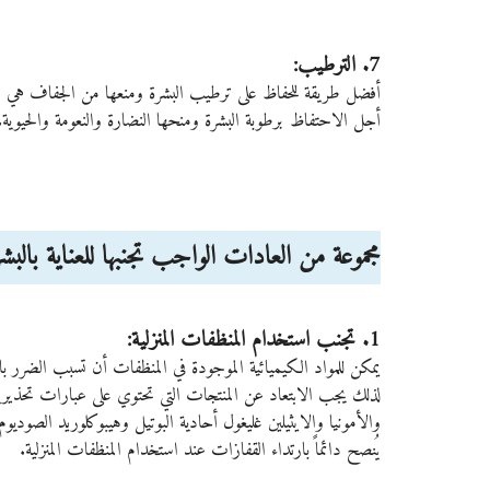
7. الترطيب:
أفضل طريقة للحفاظ على ترطيب البشرة ومنعها من الجفاف هي اس
أجل الاحتفاظ برطوبة البشرة ومنحها النضارة والنعومة والحيوية.
مجموعة من العادات الواجب تجنبها للعناية بالبش
1. تجنب استخدام المنظفات المنزلية: 
يمكن للمواد الكيميائية الموجودة في المنظفات أن تسبب الضرر با
لذلك يجب الابتعاد عن المنتجات التي تحتوي على عبارات تحذيري
والأمونيا والايثيلين غليغول أحادية البوتيل وهيبوكلوريد الصودي
يُنصح دائماً بارتداء القفازات عند استخدام المنظفات المنزلية. 