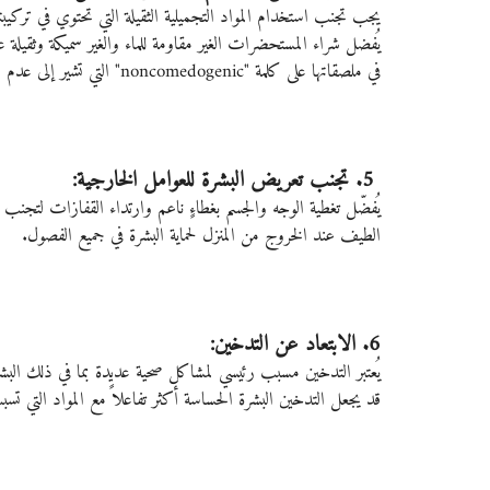
يجب تجنب استخدام المواد التجميلية الثقيلة التي تحتوي في تركيبته
يُفضل شراء المستحضرات الغير مقاومة للماء والغير سميكة وثقيل
في ملصقاتها على كلمة "noncomedogenic" التي تشير إلى عدم وجود مكونات تسد المسام في البشرة.
 5. تجنب تعريض البشرة للعوامل الخارجية:
يُفضّل تغطية الوجه والجسم بغطاءٍ ناعم وارتداء القفازات لتجن
الطيف عند الخروج من المنزل لحماية البشرة في جميع الفصول.
6. الابتعاد عن التدخين: 
يُعتبر التدخين مسبب رئيسي لمشاكل صحية عديدة بما في ذلك البش
قد يجعل التدخين البشرة الحساسة أكثر تفاعلاً مع المواد التي