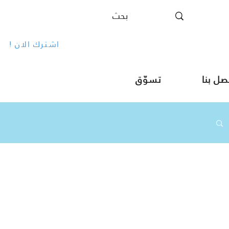
! اشترك الان
صل بنا
تسوّق