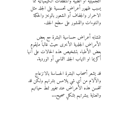
التجميلية أو الطبية والمنظفات الكيميائية مما 
يسبب ظهور أعراض تحسسية على الجلد مثل 
الاحمرار والجفاف أو الشعور بالوخز والحكة 
والنتوءات والقشور على سطح الجلد.
تتشابه أعراض حساسية البشرة مع بعض 
الأمراض الجلدية الأخرى حيث غالباً مايقوم 
بعض الأطباء بتشخيص هذه الحالات على أنها 
أكزيما او التهاب الجلد التماسي أو الوردية.
قد يشعر أصحاب البشرة الحساسة بالانزعاج 
والآلام من أي شي يلامس بشرتهم ولكن قد 
تتحسن هذه الأعراض عند تغيير نمط حياتهم 
والعناية ببشرتهم بشكلٍ صحيح...