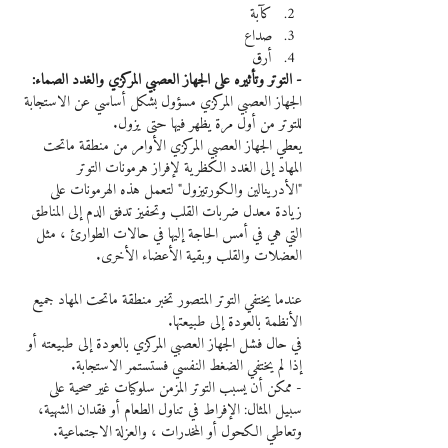
كآبة
صداع
أرق
- التوتر وتأثيره على الجهاز العصبي المركزي والغدد الصماء:
الجهاز العصبي المركزي مسؤول بشكل أساسي عن الاستجابة 
للتوتر من أول مرة يظهر فيها حتى يزول.
يعطي الجهاز العصبي المركزي الأوامر من منطقة ماتحت 
المهاد إلى الغدد الكظرية لإفراز هرمونات التوتر 
"الأدرينالين والكورتيزول" لتعمل هذه الهرمونات على 
زيادة معدل ضربات القلب وتحفيز تدفق الدم إلى المناطق 
التي هي في أمس الحاجة إليها في حالات الطوارئ ، مثل 
العضلات والقلب وبقية الأعضاء الأخرى.
عندما يختفي التوتر المتصور تخبر منطقة ماتحت المهاد جميع 
الأنظمة بالعودة إلى طبيعتها.
في حال فشل الجهاز العصبي المركزي بالعودة إلى طبيعته أو 
إذا لم يختفي الضغط النفسي فستستمر الاستجابة.
- ممكن أن يسبب التوتر المزمن سلوكيات غير صحية على 
سبيل المثال: الإفراط في تناول الطعام أو فقدان الشهية، 
وتعاطي الكحول أو المخدرات ، والعزلة الاجتماعية.