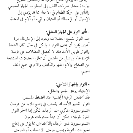
وزيادة معدل ضربات القلب إلى اضطراب الجهاز الهضمي 
والتأثير على حركة الطعام في الأمعاء مما قد يؤدي إلى 
الإسهال أو الإمساك أو الغثيان والقيء أو آلام في المعدة.
- تأثير التوتر على الجهاز العضلي:
عند التوتر تتشنج العضلات وتعود إلى الإسترخاء مرة 
أخرى بمجرد أن يخف التوتر ، ولكن في حال كان الضغط 
والتوتر طويل الأمد فقد لا تحصل العضلات على فرصة 
للإسترخاء وبالتالي من المحتمل أن تعاني العضلات المتشنجة 
من الصداع وآلام الظهر والكتف وآلام في جميع أنحاء 
الجسم.
- التوتر والجهاز التناسلي:
الإجهاد يرهق الجسم والعقل.
فقد تنخفض الرغبة الجنسية عند الضغط المستمر.
التوتر القصير الأمد قد يتسبب في إنتاج المزيد من هرمون 
التستوستيرون الذكري عند الرجال. لكن إذا استمر التوتر 
لفترة طويلة ، يمكن أن تبدأ مستويات هرمون 
التستوستيرون لدى الرجال بالانخفاض مما يؤثر على إنتاج 
الحيوانات المنوية ويسبب ضعف الانتصاب أو الضعف 