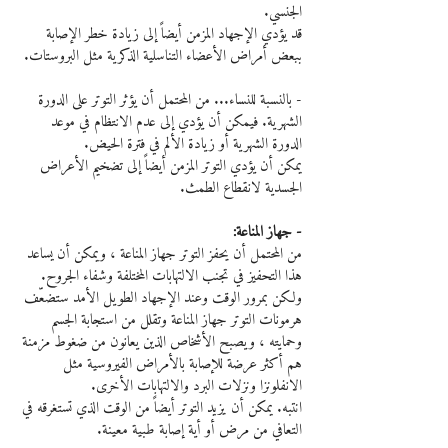
الجنسي.
قد يؤدي الإجهاد المزمن أيضاً إلى زيادة خطر الإصابة 
ببعض أمراض الأعضاء التناسلية الذكرية مثل البروستات.
- بالنسبة للنساء... من المحتمل أن يؤثر التوتر على الدورة 
الشهرية. فيمكن أن يؤدي إلى عدم الانتظام في موعد 
الدورة الشهرية أو زيادة الألم في فترة الحيض.
يمكن أن يؤدي التوتر المزمن أيضاً إلى تضخيم الأعراض 
الجسدية لانقطاع الطمث.
- جهاز المناعة:
من المحتمل أن يحفز التوتر جهاز المناعة ، ويمكن أن يساعد 
هذا التحفيز في تجنب الالتهابات المختلفة وشفاء الجروح.
ولكن بمرور الوقت وعند الإجهاد الطويل الأمد ستضعّف 
هرمونات التوتر جهاز المناعة وتقلل من استجابة الجسم 
وحمايته ، ويصبح الأشخاص الذين يعانون من ضغوط مزمنة 
هم أكثر عرضة للإصابة بالأمراض الفيروسية مثل 
الانفلونزا ونزلات البرد والالتهابات الأخرى.
انتبه. يمكن أن يزيد التوتر أيضاً من الوقت الذي تستغرقه في 
التعافي من مرض أو أية إصابة طبية معينة.