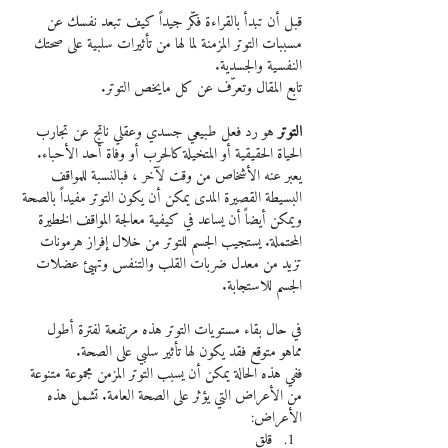
قبل أن تبدأ بالقراءة فكّر جيداً كيف تبعد نفسك عن 
مسببات التوتر المزمنة لما لها من تأثيرات سلبية على صحتك 
النفسية والجسدية.
تابع المقال وتعرّف عن كل مايخص التوتر.
التوتر
 هو رد فعل طبيعي جسدي وعقلي ناتج عن تجارب 
الحياة الحقيقية أو المتخيلة كالحرب أو وفاة أحد الأحباء.
يعبر عنه الأشخاص من وقت لآخر ، فبالنسبة للمواقف 
البسيطة القصيرة المدى يمكن أن يكون التوتر مفيداً بالصحة 
ويمكن أيضاً أن يساعد في كيفية معالجة المواقف الخطيرة 
المحتملة. يستجيب الجسم للتوتر من خلال إفراز هرمونات 
تزيد من معدل ضربات القلب والتنفس وتهيئ عضلات 
الجسم للاستجابة.
في حال بقاء مستويات التوتر هذه مرتفعة لفترة أطول 
مماهو متوقع فقد يكون لها تأثير سلبي على الصحة.
ففي هذه الحالة يمكن أن يسبب التوتر المزمن مجموعة متنوعة 
من الأعراض التي يؤثر على الصحة العامة. تشمل هذه 
الأعراض:
قلق