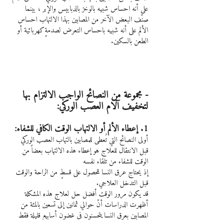
على أنه احساس شبيه بالوخز بالدبابيس والإبر ، بينما 
صنّف البعض الآخر من المصابين بهذا الالتهاب احساس 
الألم على أنه شبيه باحساس التعرض لصدمةٍ كهربائية أو 
الطعن بالسكين.
- مجموعة من النصائح الواجب الالتزام بها 
لتخفيف آلام العصب الوركي:
1. إعطاء الألم أو الالتهاب الوقت الكافي للشفاء:
أولى النصائح التي تُعطى للمصابين بالتهاب العصب الوركي 
قبل الانتقال للعلاج هو إعطاء هذه الالتهاب بعضاً من 
الوقت للشفاء من تلقاء نفسه
إذ يحتاج عرق النسا للحصول على قسطٍ من الراحة والوقت 
قبل التدخل العلاجي.
قد يكون مرور الوقت أفضل حل لعلاج هذه المشكلة
أظهرت الدراسات أنّ حوالي ثمانين إلى تسعين بالمئة من 
المصابين بعرق النسا يتحسنون في غضون أسابيع قليلة فقط 