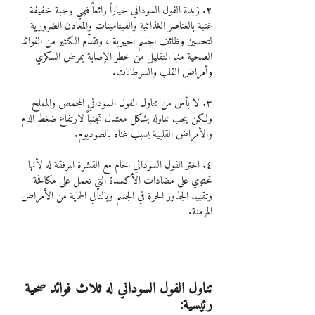
٢. زبدة الفول السوداني خياراً رائعاً فهي وجبة خفيفة 
غنية بالعناصر الغذائية والفيتامينات والمعادن الضرورية 
لتحسين وظائف الجسم الحيوية ، وتقدّم الكثير من الفوائد 
الصحية منها التقليل من خطر الإصابة بمرض السكري 
وأمراض القلب والسرطانات.
٣. لا بأس من تناول الفول السوداني المحمص والمملح 
ولكن يجب تناوله بشكل معتدل تجنباً لارتفاع ضغط الدم 
والأمراض القلبية بسبب غناه بالصوديوم.
٤. اختر الفول السوداني الخام مع القشرة المرفقة له لأنها 
تحتوي على مضادات الأكسدة التي تعمل على مكافحة 
وتقييد الجذور الحرة في الجسم وبالتالي الحماية من الأمراض 
المزمنة. 
تناول الفول السوداني له ثلاث فوائد صحية 
رئيسية: