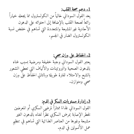
1. دعم صحة القلب:
يعد الفول السوداني خالياً من الكولسترول مما يجعله خياراً 
رائعاً لصحة القلب بالإضافة إلى احتوائه على الدهون 
الأحادية غير المشبعة والمتعددة التي تساهم في خفض نسبة 
الكولسترول الضار في الجسم.
2. الحفاظ على وزن صحي:
يعتبر الفول السوداني وجبة خفيفة ومرضية بسبب غناه 
بالدهون الصحية والبروتينات والألياف التي تعطي الشعور 
بالشبع والامتلاء لفترة طويلة وبالتالي الحفاظ على وزن 
صحي ومتوازن.
3. إدارة مستويات السكر في الدم:
الفول السوداني غذاءً ممتازاً لمرضى السكري أو المعرضين 
لخطر الإصابة بمرض السكري نظراً لغناه بالدهون الغير 
مشبعة وغيرها من العناصر الغذائية التي تساهم في تنظيم 
عمل الأنسولين في الدم.