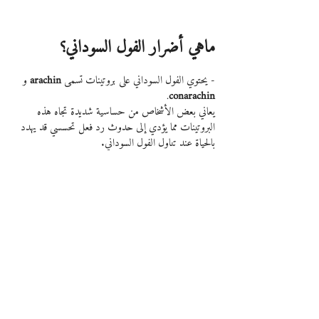
ماهي أضرار الفول السوداني؟
- يحتوي الفول السوداني على بروتينات تسمى 
arachin
 و 
.
conarachin
يعاني بعض الأشخاص من حساسية شديدة تجاه هذه 
البروتينات مما يؤدي إلى حدوث رد فعل تحسسي قد يهدد 
بالحياة عند تناول الفول السوداني.
- الفول السوداني يحتوي على نسبة عالية من السعرات 
الحرارية لذلك يجب تناوله باعتدال حتى لا يسبب زيادة 
الوزن.
- قد يكون الفول السوداني المحمص والمملح أقل صحةً من 
الفول السوداني الخام بسبب محتواه العالي من الصوديوم 
الذي يعمل على رفع مستويات ضغط الدم.