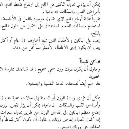
يمكن أن يؤدي تناول الكثير من الملح إلى ارتفاع ضغط الدم. ا
بأمراض القلب والسكتات الدماغية .
تقريباً ثلاثة أرباع الملح الذي تتناوله موجود بالفعل في الأطعم
بالملح.
يجب على البالغين والأطفال الذين تبلغ أعمارهم 11 عام أو أكثر تناول ما لا يزيد عن 6 جرام من الملح "ما يعادل ملعقة صغيرة يومياً".
يجب أن يكون لدى الأطفال الأصغر سناً أقل من ذلك.
6-كن نشيطاً
وحاول أن يكون لديك وزن صحي صحيح ، قد تساعدك ممارسة التماري
خطيرة. 
هذا مهم أيضاً لصحتك العامة النفسية والجسدية .
يمكن أن تؤدي زيادة الوزن أو السمنة إلى حالات صحية عديدة 
وأمراض القلب والسكتات  الدماغية. يمكن أن يؤثر نقص الوزن 
يحتاج معظم البالغين إلى إنقاص الوزن عن طريق تناول سعرات 
إذا كنت تحاول إنقاص وزنك ، فحاول أن تكون أكثر نشاطاً وأقل
الحفاظ على وزنك الصحي.