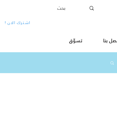
! اشترك الان
صل بنا
تسوّق