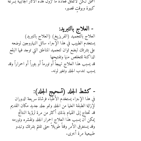
أغمق لكن لاتقلق فعادةً ما تزول هذه الآثار الجانبية بسرعة 
كبيرة وبوقتٍ قصير.
 - العلاج بالتبريد:
العلاج بالتجميد (الفريزينغ) (العلاج بالتبريد)
يستخدم الطبيب في هذا الإجراء سائل النيتروجين لوضعه 
على بشرتك لبضع ثوان لتجميد المناطق التي توجد فيها البقع 
الداكنة للتخلص منها وتفتيحها
قد يسبب هذا العلاج تهيجاً أو تورماً أو بثوراً أو احمراراً وقد 
يسبب تندب الجلد وتغير لونه.
- كشط الجلد (تسحيج الجلد):
في هذا الإجراء يستخدم الأطباء فرشاة سريعة الدوران 
لإزالة الطبقة العليا من الجلد ونمو جلد جديد مكان القديم
قد تحتاج إلى القيام بذلك أكثر من مرة لرؤية النتائج
يمكن أن يسبب هذا العلاج احمرار الجلد وتقشره وتورمه
وقد يستغرق الأمر وقتاً طويلاً حتى تلتئم بشرتك وتبدو 
طبيعية مرة أخرى.