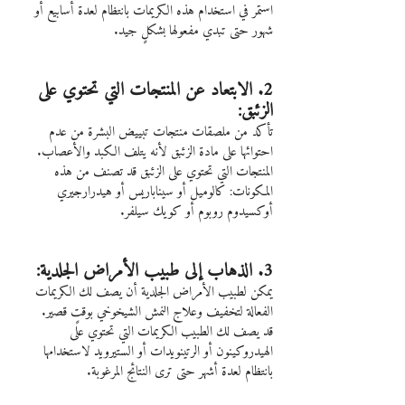
استمر في استخدام هذه الكريمات بانتظام لعدة أسابيع أو 
شهور حتى تبدي مفعولها بشكلٍ جيد.
2. الابتعاد عن المنتجات التي تحتوي على 
الزئبق:
تأكد من ملصقات منتجات تبييض البشرة من عدم 
احتوائها على مادة الزئبق لأنه يتلف الكبد والأعصاب.
المنتجات التي تحتوي على الزئبق قد تصنف من هذه 
المكونات: كالوميل أو سيناباريس أو هيدرارجيري 
أوكسيدوم روبوم أو كويك سيلفر.
3. الذهاب إلى طبيب الأمراض الجلدية:
يمكن لطبيب الأمراض الجلدية أن يصف لك الكريمات 
الفعالة لتخفيف وعلاج النمش الشيخوخي بوقتٍ قصير.
قد يصف لك الطبيب الكريمات التي تحتوي على 
الهيدروكينون أو الرتينويدات أو الستيرويد لاستخدامها 
بانتظام لعدة أشهر حتى ترى النتائج المرغوبة.