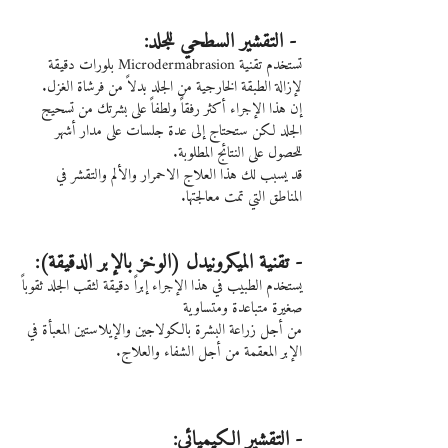
 - التقشير السطحي للجلد:
تستخدم تقنية Microdermabrasion بلورات دقيقة 
لإزالة الطبقة الخارجية من الجلد بدلاً من فرشاة الغزل.
إن هذا الإجراء أكثر رفقاً ولطفاً على بشرتك من تسحيج 
الجلد لكن ستحتاج إلى عدة جلسات على مدار أشهر 
للحصول على النتائج المطلوبة.
قد يسبب لك هذا العلاج الاحمرار والألم والتقشر في 
المناطق التي تمت معالجتها.
- تقنية الميكرونيدل (الوخز بالإبر الدقيقة):
يستخدم الطبيب في هذا الإجراء إبراً دقيقة لثقب الجلد ثقوباً 
صغيرة متباعدة ومتساوية
من أجل زراعة البشرة بالكولاجين والإيلاستين المعبأة في 
الإبر المعقمة من أجل الشفاء والعلاج.
- التقشير الكيميائي: