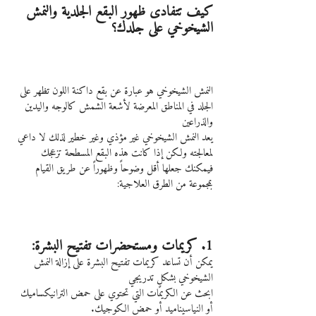
كيف تتفادى ظهور البقع الجلدية والنمش 
الشيخوخي على جلدك؟
النمش الشيخوخي هو عبارة عن بقع داكنة اللون تظهر على 
الجلد في المناطق المعرضة لأشعة الشمش كالوجه واليدين 
والذراعين
يعد النمش الشيخوخي غير مؤذي وغير خطير لذلك لا داعي 
لمعالجته ولكن إذا كانت هذه البقع المسطحة تزعجك 
فيمكنك جعلها أقل وضوحاً وظهوراً عن طريق القيام 
بمجموعة من الطرق العلاجية:
1. كريمات ومستحضرات تفتيح البشرة:
يمكن أن تساعد كريمات تفتيح البشرة على إزالة النمش 
الشيخوخي بشكلٍ تدريجي
ابحث عن الكريمات التي تحتوي على حمض الترانيكساميك 
أو النياسيناميد أو حمض الكوجيك.