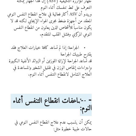
جهاز المؤازرة التكيفية (ASV) إن هذا الجهاز يمكنه 
التعرف على نمط تنفسك أثناء النوم
ويبدو أن ASV أكثر فعالية في علاج انقطاع النفس النومي 
المعقد من أجهزة ضغط مجرى الهواء الإيجابي لكنه قد لا 
يكون مناسباً للأشخاص الذين يعانون من انقطاع النفس 
النومي المركزي وفشل القلب المتقدم.
     •    الجراحة: إذا لم تساعد كافة خيارات العلاج فقد 
يقترح طبيبك الجراحة
قد تساعد الجراحة لإزالة اللوزتين أو الزوائد الأنفية الكبيرة 
وإجراءات إنقاص الوزن في تقليل الشخير والمساعدة في 
العلاج الشامل لانقطاع التنفس أثناء النوم.
⁃ مضاعفات انقطاع التنفس أثناء 
النوم:
يمكن أن يتسبب عدم علاج انقطاع النفس النومي في 
حالات طبية خطيرة مثل: