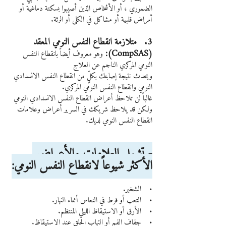
الضموري ، أو الأشخاص الذين أصيبوا بسكتة دماغية أو 
أمراض قلبية أو مشاكل في الكلى أو الرئة.
3.   متلازمة انقطاع النفس النومي المعقد 
(CompSAS): 
وهو معروف أيضاً بانقطاع النفس 
النومي المركزي الناجم عن العلاج
ويحدث نتيجة إصابتك بكلٍّ من انقطاع النفس الانسدادي 
النومي وانقطاع النفس النومي المركزي.
غالباً لن تلاحظ أعراض انقطاع النفس الانسدادي النومي 
ولكن قد يلاحظ شريكك في السرير أعراض وعلامات 
انقطاع النفس النومي لديك.
- تشمل العلامات والأعراض 
الأكثر شيوعاً لانقطاع النفس النومي:
•    الشخير.
•    التعب أو فرط في النعاس أثناء النهار.
•    الأرق أو الاستيقاظ الليلي المنتظم.
•    جفاف الفم أو التهاب الحلق عند الاستيقاظ.