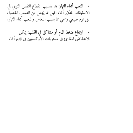
•    التعب أثناء النهار:
 قد يتسبب انقطاع النفس النومي في 
الاستيقاظ المتكرر أثناء الليل مما يجعل من الصعب الحصول 
على نوم طبيعي وصحي مما يسبب النعاس والتعب أثناء النهار.
•    ارتفاع ضغط الدم أو مشاكل في القلب: 
يمكن 
للانخفاض المفاجئ في مستويات الأوكسجين في الدم أثناء 
النوم أن يرفع من ضغط الدم ويضع ضغطاً وتوتراً على نظام 
القلب والأوعية الدموية.
يمكن أن يزيد انقطاع النفس الانسدادي النومي من خطر 
الإصابة بالنوبات القلبية المتكررة أو السكتات الدماغية أو 
ضربات القلب الغير طبيعية.
•    داء السكري من النوع الثاني: 
تزيد الإصابة بانقطاع 
التنفس أثناء النوم من خطر الإصابة بمقاومة الأنسولين 
ومرض السكري من النوع الثاني.
•    متلازمة الأيض:
 إن هذه الحالة التي تشمل ارتفاع 
ضغط الدم ، مستويات الكوليسترول غير الطبيعية ، ارتفاع 
نسبة السكر في الدم ، زيادة محيط الخصر يمكن أن تؤدي 
إلى زيادة خطر الإصابة بالأمراض القلبية.