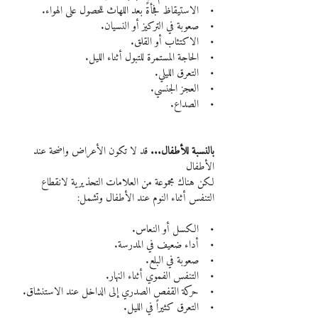
•    الاستيقاظ فجأةً بعد اللهاث للحصول على الهواء.
•    صعوبة في التركيز أو النسيان.
•    الاكتئاب أو القلق.
•    الحاجة المستمرة للتبول أثناء الليل.
•    التعرق الليلي.
•    العجز الجنسي.
•    الصداع.
بالنسبة للأطفال...
 قد لا تكون الأعراض واضحة عند 
الأطفال
لكن هناك مجموعة من العلامات التحذيرية لانقطاع 
التنفس أثناء النوم عند الأطفال وتشمل:
•    الكسل أو النعاس.
•    أداء ضعيف في المدرسة.
•    صعوبة في البلع.
•    التنفس الفموي أثناء النهار.
•    حركة القفص الصدري إلى الداخل عند الاستنشاق.
•    التعرق كثيراً في الليل.