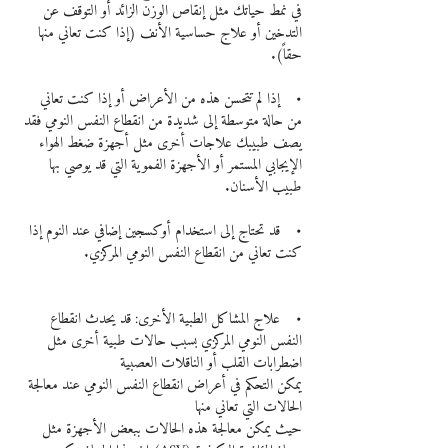
في نمط حياتك مثل إنقاص الوزن الزائد أو التوقف عن 
التدخين أو علاج حساسية الأنف (إذا كنت تعاني منها 
حقاً).
•    إذا لم تتحسن هذه من الأعراض أو إذا كنت تعاني 
من حالة متوسطة إلى شديدة من انقطاع النفس النومي فقد 
يصف طبيبك علاجات أخرى مثل أجهزة ضغط الهواء 
الإيجابي المستمر أو الأجهزة الفموية التي قد يوصي بها 
طبيب الأسنان.
•    قد تحتاج إلى استخدام أوكسجين إضافي عند النوم إذا 
كنت تعاني من انقطاع النفس النومي المركزي.
•    علاج المشاكل الطبية الأخرى: قد يحدث انقطاع 
النفس النومي المركزي بسبب حالات طبية أخرى مثل 
اضطرابات القلب أو الناقلات العصبية
يمكن التحكم في أعراض انقطاع النفس النومي عند معالجة 
الحالات التي تعاني منها
حيث يمكن معالجة هذه الحالات ببعض الأجهزة مثل 