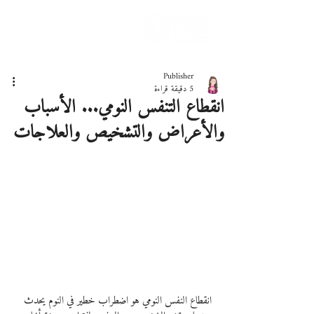
دليلك لحياة صحيّة
Publisher
5 دقيقة قراءة
انقطاع التنفس النومي... الأسباب
والأعراض والتشخيص والعلاجات
انقطاع النفس النومي هو اضطراب خطير في النوم يحدث 