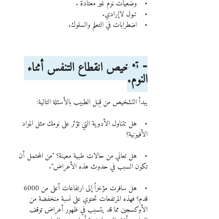
•    وضعيات نوم غير معتادة .
•    تبول لاإرادي.
•    اضطرابات في التعلم والسلوك.
⁃ تشخيص انقطاع التنفس أثناء 
النوم.
يبدأ التشخيص من قِبل الطبيب بالأسئلة التالية:
•    هل تتناول الأدوية التي تؤثر على نومك مثل المواد 
الأفيونية؟
•    هل تعاني من حالات طبية معينة؟ "من المحتمل أن 
تكون السبب في حدوث هذه الأعراض".
•    هل سافرت مؤخراً إلى ارتفاعات أعلى من 6000 
قدم؟ فهذه المرتفعات تحتوي على نسبة منخفضة من 
الأوكسجين مما قد يتسبب في ظهور أعراض توقف 