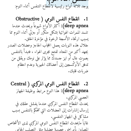
يوجد ثلاثة أنواع رئيسية لانقطاع التنفس أثناء النوم:
1.   انقطاع النفس النومي (Obstructive 
sleep apnea):
 أكثر الأنواع شيوعاً ويحدث عندما 
تنسد الممرات الهوائية بشكل متكرر أو جزئي أثناء النوم مما 
يسبب ارتخاء الأنسجة الرخوة في مؤخرة الحلق.
خلال هذه النوبات يعمل الحجاب الحاجز وعضلات الصدر 
بجهد أكبر من المعتاد لفتح مجرى الهواء ، فتبدأ بالتنفس 
بصوتٍ عالٍ أو تهز جسدك مما يؤثر على نومك ويقلل من 
تدفق الأوكسجين إلى أعضائك الحيوية وعدم انتظام 
ضربات قلبك.
2.   انقطاع النفس النومي المركزي (Central 
sleep apnea): 
هذا النوع مرتبط بوظيفة الجهاز 
العصبي المركزي.
يحدث انقطاع النفس المركزي عندما يفشل عقلك في 
إرسال إشارات إلى العضلات التي تتحكم بالتنفس بسبب 
مشاكل في الجهاز التنفسي.
غالباً مايحدث انقطاع النفس النومي المركزي لدى الأشخاص 
المصابين بأمراض عصبية عضلية مثل التصلب الجانبي 