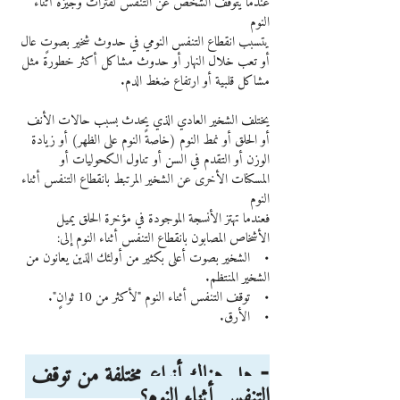
عندما يتوقف الشخص عن التنفس لفترات وجيزة أثناء 
النوم
يتسبب انقطاع التنفس النومي في حدوث شخير بصوتٍ عال 
أو تعب خلال النهار أو حدوث مشاكل أكثر خطورة مثل 
مشاكل قلبية أو ارتفاع ضغط الدم.
يختلف الشخير العادي الذي يحدث بسبب حالات الأنف 
أو الحلق أو نمط النوم (خاصةً النوم على الظهر) أو زيادة 
الوزن أو التقدم في السن أو تناول الكحوليات أو 
المسكنات الأخرى عن الشخير المرتبط بانقطاع التنفس أثناء 
النوم
فعندما تهتز الأنسجة الموجودة في مؤخرة الحلق يميل 
الأشخاص المصابون بانقطاع التنفس أثناء النوم إلى:
•    الشخير بصوت أعلى بكثير من أولئك الذين يعانون من 
الشخير المنتظم.
•    توقف التنفس أثناء النوم "لأكثر من 10 ثوانٍ".
•    الأرق.
⁃ هل هناك أنواع مختلفة من توقف 
التنفس أثناء النوم؟