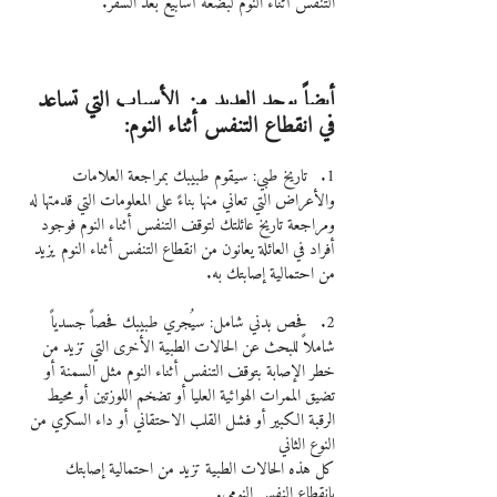
التنفس أثناء النوم لبضعة أسابيع بعد السفر.
أيضاً يوجد العديد من الأسباب التي تساعد 
في انقطاع التنفس أثناء النوم:
1.   تاريخ طبي: سيقوم طبيبك بمراجعة العلامات 
والأعراض التي تعاني منها بناءً على المعلومات التي قدمتها له 
ومراجعة تاريخ عائلتك لتوقف التنفس أثناء النوم فوجود 
أفراد في العائلة يعانون من انقطاع التنفس أثناء النوم يزيد 
من احتمالية إصابتك به.
2.   فحص بدني شامل: سيُجري طبيبك فحصاً جسدياً 
شاملاً للبحث عن الحالات الطبية الأخرى التي تزيد من 
خطر الإصابة بتوقف التنفس أثناء النوم مثل السمنة أو 
تضيق الممرات الهوائية العليا أو تضخم اللوزتين أو محيط 
الرقبة الكبير أو فشل القلب الاحتقاني أو داء السكري من 
النوع الثاني
كل هذه الحالات الطبية تزيد من احتمالية إصابتك 
بانقطاع النفس النومي.