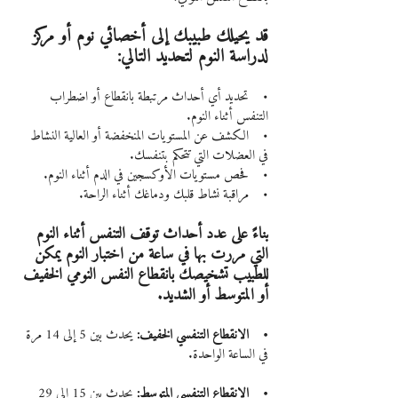
قد يحيلك طبيبك إلى أخصائي نوم أو مركز 
لدراسة النوم لتحديد التالي:
•    تحديد أي أحداث مرتبطة بانقطاع أو اضطراب 
التنفس أثناء النوم.
•    الكشف عن المستويات المنخفضة أو العالية النشاط 
في العضلات التي تتحكم بتنفسك.
•    فحص مستويات الأوكسجين في الدم أثناء النوم.
•    مراقبة نشاط قلبك ودماغك أثناء الراحة.
بناءً على عدد أحداث توقف التنفس أثناء النوم 
التي مررت بها في ساعة من اختبار النوم يمكن 
للطبيب تشخيصك بانقطاع النفس النومي الخفيف 
أو المتوسط ​​أو الشديد.
•    الانقطاع التنفسي الخفيف: 
يحدث بين 5 إلى 14 مرة 
في الساعة الواحدة.
•    الانقطاع التنفسي المتوسط: 
يحدث بين 15 إلى 29 