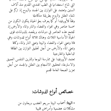
التي شاع استخدامها في الطب الهندي القديم منذ آلاف 
السنين وتعتمد على التوازن بين الجسد والروح إذ تركز على 
شفاء العقل والروح بطريقة متكاملة
وفقاً للأيورفيدا أو كما يعرف بعلم الحياة يتكون الكون من 
خمسة عناصر وهي الهواء والفضاء والنار والماء والأرض إذ 
تجتمع هذه العناصر في دوشات ويقصد بالدوشات قوى 
الحياة الأساسية الثلاث وهناك ثلاثة أنواع للدوشات وهي 
فاتا وتعني الهواء والفضاء والبيتا وتعني النار والماء وكافا 
وتعني الماء والأرض من أجل تحقيق التوازن بين الطاقة 
الداخلية والخارجية
تعتمد الأيورفيدا على ممارسة اليوجا وتمارين التنفس العميق 
والاسترخاء لتحقيق الانسجام بين العقل والجسد من أجل 
تعزيز الصحة العامة للجسم
 خصائص أنواع الدوشات:
• البيتا: 
أصحاب البيتا سريعو الغضب ويعانون من 
مشكلات هضمية وأمراض قلبية