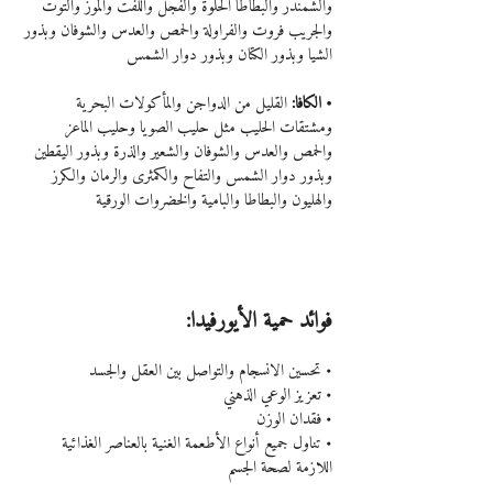
والشمندر والبطاطا الحلوة والفجل واللفت والموز والتوت 
والجريب فروت والفراولة والحمص والعدس والشوفان وبذور 
الشيا وبذور الكتان وبذور دوار الشمس
• الكافا:
 القليل من الدواجن والمأكولات البحرية 
ومشتقات الحليب مثل حليب الصويا وحليب الماعز 
والحمص والعدس والشوفان والشعير والذرة وبذور اليقطين 
وبذور دوار الشمس والتفاح والكمثرى والرمان والكرز 
والهليون والبطاطا والبامية والخضروات الورقية
فوائد حمية الأيورفيدا:
• تحسين الانسجام والتواصل بين العقل والجسد
• تعزيز الوعي الذهني
• فقدان الوزن
• تناول جميع أنواع الأطعمة الغنية بالعناصر الغذائية 
اللازمة لصحة الجسم