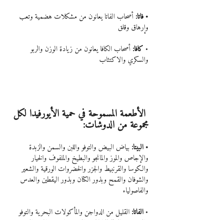
• فاتا:
 أصحاب الفاتا يعانون من مشكلات هضمية وتعب 
وإرهاق وقلق
• 
كافا:
 أصحاب الكافا يعانون من زيادة الوزن والربو 
والسكري والاكتئاب
 الأطعمة المسموحة في حمية الأيورفيدا لكل 
مجموعة من الدوشات:
• البيتا: 
بياض البيض والتوفو واللبن والسمن والزبدة 
والإجاص والموز والمانجو والبطيخ والملفوف والخيار 
والكوسا والقرنبيط والجزر والخضروات الورقية والشعير 
والشوفان والقمح وبذور الكتان وبذور اليقطين والعدس 
والفاصولياء
• 
الفاتا:
 القليل من الدواجن والمأكولات البحرية والتوفو 