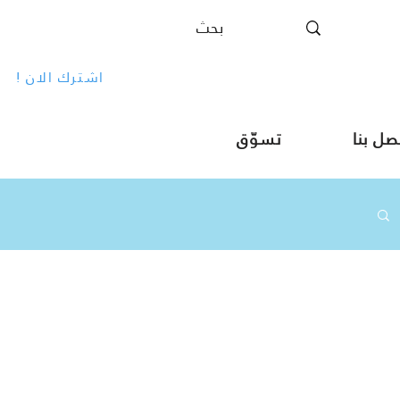
! اشترك الان
صل بنا
تسوّق