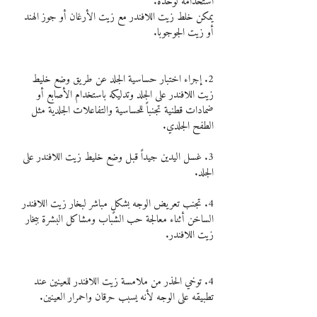
استخدامه لوحده.
يمكن خلط زيت اللافندر مع زيت الأرغان أو جوز الهند 
أو زيت الجوجوبا.
2. إجراء اختبار حساسية الجلد عن طريق وضع خليط 
زيت اللافندر على الجلد وتدليكه باستخدام الأصابع أو 
ضمادات قطنية تجنباً للحساسية والتفاعلات الجلدية مثل 
الطفح الجلدي.
3. غسل اليدين جيداً قبل وضع خليط زيت اللافندر على 
الجلد.
4. تجنب تعريض الوجه بشكلٍ مباشر لبخار زيت اللافندر 
الساخن أثناء معالجة حب الشباب ومشاكل البشرة ببخار 
زيت اللافندر.
4. توخي الحذر من ملامسة زيت اللافندر للعينين عند 
تطبيقه على الوجه لأنه يسبب حرقان واحمرار العينين.