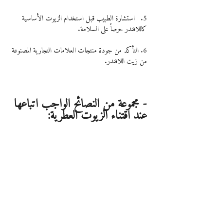
5.   استشارة الطبيب قبل استخدام الزيوت الأساسية 
كاللافندر حرصاً على السلامة.
6. التأكد من جودة منتجات العلامات التجارية المصنوعة 
من زيت اللافندر.
- مجموعة من النصائح الواجب اتباعها 
عند اقتناء الزيوت العطرية:
• اختيار الزيوت المصنعة عن طريق الضغط أو التكثيف 
أو التقطير بالبخار لقلة احتمالية تلوث الزيوت أثناء عملية 
التصنيع.
•تجنب زيوت اللافندر المعبأة في عبوات بلاستيكية ، 
واختيار الزيوت المعبأة بزجاجات مظلمة أو مانعة لدخول 
الضوء لأنها تحافظ على الزيت بشكلٍ أفضل وتضمن 
احتفاظه برائحته وخصائصه الأصلية.