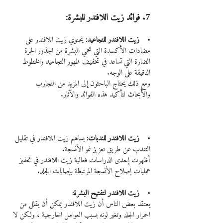
7. فوائد زيت اللافندر للبشرة:
•    زيت اللافندر للتجاعيد: 
يحتوي زيت اللافندر على 
مضادات الأكسدة التي تحمي البشرة من الجذور الحرة 
الضارة التي تساعد في تخفيف ظهور التجاعيد والخطوط 
الدقيقة على الوجه.
ومع ذلك يحتاج الباحثون إلى المزيد من التجارب 
والأبحاث لتأكيد هذه الفوائد والآثار.
•    زيت اللافندر للندبات:
 يساهم زيت اللافندر في تقليل 
التندب عن طريق تعزيز نمو الأنسجة.
أظهرت إحدى الدراسات فعالية زيت اللافندر في تحفيز 
عمليات إصلاح الأنسجة المرتبطة بإصابات الجلد.
•    زيت اللافندر لتفتيح البشرة:
يعتقد بعض الناس أن زيت اللافندر يمكن أن يقلل من 
احمرار الجلد وتغير لونه بسبب العوامل الخارجية ، ولكن لا 