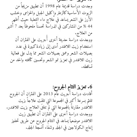
وجدت دراسة قديمة عام 1998 أن تطبيق مزيجاً من 
الزيوت الأساسية كالزعتر وإكليل الجبل والخزامى وخشب 
الأرز على الشعر يساعد في علاج داء الثعلبة حيث أظهر 
44 % من المشاركين في الدراسة تحسناً ملحوظاً بعد 7 أشهر 
من العلاج.
ووجدت دراسة حديثة أخرى أُجريت على الفئران أن 
استخدام زيت اللافندر أدى إلى زيادة كبيرة في عدد 
بصيلات الشعر وعمق بصيلات الشعر مما يدل على فعالية 
زيت اللافندر في تعزيز نمو الشعر وتحسين كثافته والحد من 
تساقطه.
6. تعزيز التئام الجروح:
أفادت دراسة أُجريت عام 2013 على الفئران أن الجروح 
تلتئم بسرعة أكبر في المجموعة التي تلقت علاجاً بزيت 
اللافندر مقارنةً بالمجموعة التي لم تتلقَ العلاج بزيت اللافندر.
ووجدت دراسة أخرى على الفئران أن تطبيق زيت 
اللافندر موضعياً يساعد في التئام الجروح عن طريق تحفيز 
إنتاج الكولاجين في الجلد وشفاء أنسجة الجلد.