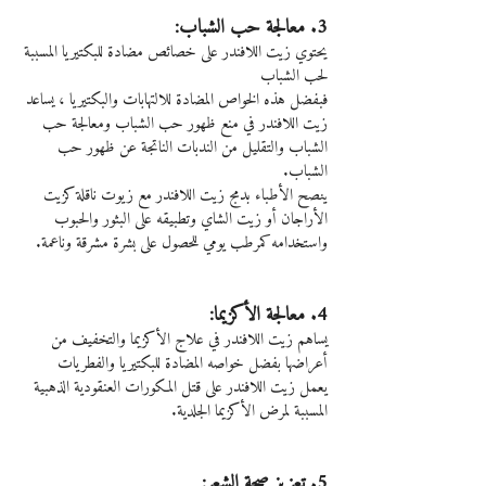
3. معالجة حب الشباب:
يحتوي زيت اللافندر على خصائص مضادة للبكتيريا المسببة 
لحب الشباب
فبفضل هذه الخواص المضادة للالتهابات والبكتيريا ، يساعد 
زيت اللافندر في منع ظهور حب الشباب ومعالجة حب 
الشباب والتقليل من الندبات الناتجة عن ظهور حب 
الشباب.
ينصح الأطباء بدمج زيت اللافندر مع زيوت ناقلة كزيت 
الأراجان أو زيت الشاي وتطبيقه على البثور والحبوب 
واستخدامه كمرطب يومي للحصول على بشرة مشرقة وناعمة.
4. معالجة الأكزيما:
يساهم زيت اللافندر في علاج الأكزيما والتخفيف من 
أعراضها بفضل خواصه المضادة للبكتيريا والفطريات
يعمل زيت اللافندر على قتل المكورات العنقودية الذهبية 
المسببة لمرض الأكزيما الجلدية.
5. تعزيز صحة الشعر: