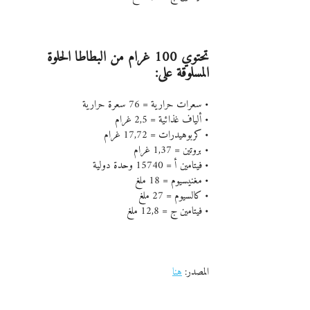
تحتوي 100 غرام من البطاطا الحلوة 
المسلوقة على:
• سعرات حرارية = 76 سعرة حرارية
• ألياف غذائية = 2,5 غرام
• كربوهيدرات = 17,72 غرام
• بروتين = 1,37 غرام
• فيتامين أ = 15740 وحدة دولية
• مغنيسيوم = 18 ملغ
• كالسيوم = 27 ملغ
• فيتامين ج = 12,8 ملغ
المصدر: 
هنا