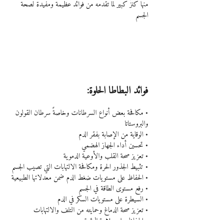
منها كنزٌ كبير لما تقدمه من فوائد عظيمة ومفيدة لصحة 
الجسم
فوائد البطاطا الحلوة:
• مكافحة بعض أنواع السرطانات وخاصةً سرطان القولون 
والبروستاتا
• الوقاية من الإصابة بفقر الدم
• تحسين أداء الجهاز الهضمي
• تعزيز صحة القلب والأوعية الدموية
• تثبيط الجذور الحرة ومكافحة الالتهابات التي تصيب الجسم
• الحفاظ على مستويات ضغط الدم ضمن معدلاتها الطبيعية
• رفع مستوى الطاقة في الجسم
• السيطرة على مستويات السكر في الدم
• تعزيز صحة الدماغ وحمايته من التلف والالتهابات