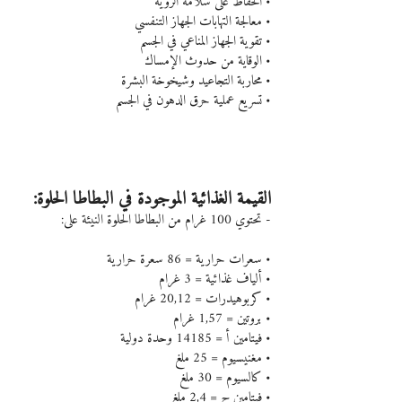
• الحفاظ على سلامة الرؤية
• معالجة التهابات الجهاز التنفسي
• تقوية الجهاز المناعي في الجسم
• الوقاية من حدوث الإمساك
• محاربة التجاعيد وشيخوخة البشرة
• تسريع عملية حرق الدهون في الجسم
القيمة الغذائية الموجودة في البطاطا الحلوة:
- تحتوي 100 غرام من البطاطا الحلوة النيئة على:
• سعرات حرارية = 86 سعرة حرارية
• ألياف غذائية = 3 غرام
• كربوهيدرات = 20,12 غرام
• بروتين = 1,57 غرام
• فيتامين أ = 14185 وحدة دولية
• مغنيسيوم = 25 ملغ
• كالسيوم = 30 ملغ
• فيتامين ج = 2,4 ملغ