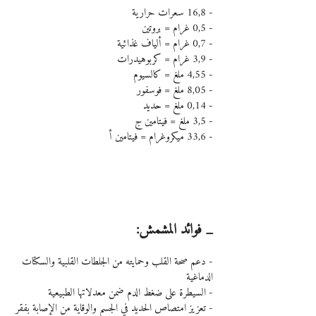
- 16,8 سعرات حرارية
- 0,5 غرام = بروتين
- 0,7 غرام = ألياف غذائية
- 3,9 غرام = كربوهيدرات
- 4,55 ملغ = كالسيوم
- 8,05 ملغ = فوسفور
- 0,14 ملغ = حديد
- 3,5 ملغ = فيتامين ج
- 33,6 ميكروغرام = فيتامين أ
_ فوائد المشمش:
- دعم صحة القلب وحمايته من الجلطات القلبية والسكتات 
الدماغية
- السيطرة على ضغط الدم ضمن معدلاتها الطبيعية
- تعزيز امتصاص الحديد في الجسم والوقاية من الإصابة بفقر 