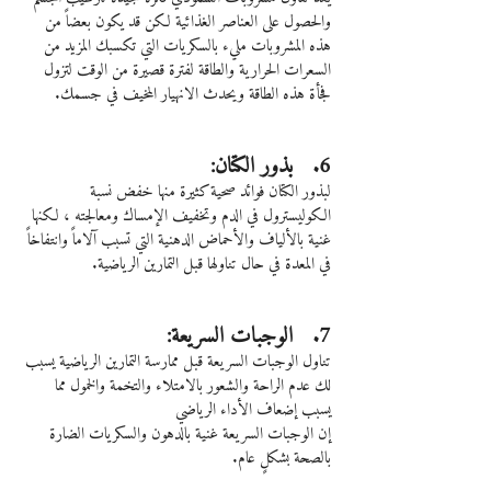
والحصول على العناصر الغذائية لكن قد يكون بعضاً من 
هذه المشروبات مليء بالسكريات التي تكسبك المزيد من 
السعرات الحرارية والطاقة لفترة قصيرة من الوقت لتزول 
فجأة هذه الطاقة ويحدث الانهيار المخيف في جسمك.
6.   بذور الكتان:
لبذور الكتان فوائد صحية كثيرة منها خفض نسبة 
الكوليسترول في الدم وتخفيف الإمساك ومعالجته ، لكنها 
غنية بالألياف والأحماض الدهنية التي تسبب آلاماً وانتفاخاً 
في المعدة في حال تناولها قبل التمارين الرياضية.
7.   الوجبات السريعة:
تناول الوجبات السريعة قبل ممارسة التمارين الرياضية يسبب 
لك عدم الراحة والشعور بالامتلاء والتخمة والخمول مما 
يسبب إضعاف الأداء الرياضي
إن الوجبات السريعة غنية بالدهون والسكريات الضارة 
بالصحة بشكلٍ عام.