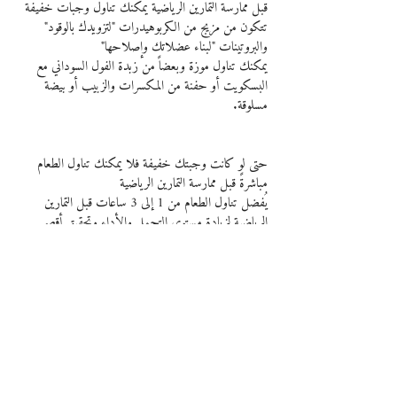
قبل ممارسة التمارين الرياضية يمكنك تناول وجبات خفيفة 
تتكون من مزيج من الكربوهيدرات "لتزويدك بالوقود" 
والبروتينات "لبناء عضلاتك وإصلاحها"
يمكنك تناول موزة وبعضاً من زبدة الفول السوداني مع 
البسكويت أو حفنة من المكسرات والزبيب أو بيضة 
مسلوقة.
حتى لو كانت وجبتك خفيفة فلا يمكنك تناول الطعام 
مباشرةً قبل ممارسة التمارين الرياضية
يُفضل تناول الطعام من 1 إلى 3 ساعات قبل التمارين 
الرياضية لزيادة مستوى التحمل والأداء وتحقيق أقصى 
استفادة ممكنة من التمارين الرياضية.
المصدر: 
هنا
حميات و غذاء
لياقة و تمرين