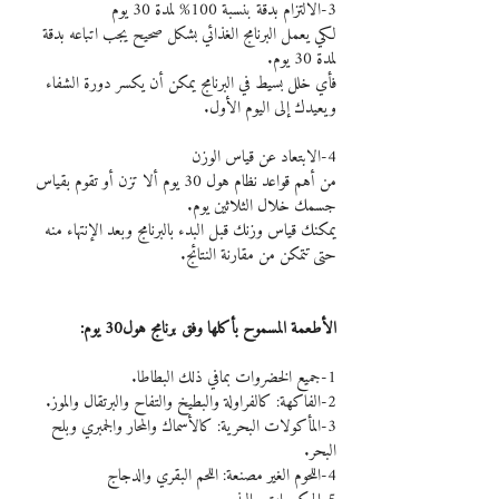
3-الالتزام بدقة بنسبة 100% لمدة 30 يوم
لكي يعمل البرنامج الغذائي بشكل صحيح يجب اتباعه بدقة 
لمدة 30 يوم.
فأي خلل بسيط في البرنامج يمكن أن يكسر دورة الشفاء 
ويعيدك إلى اليوم الأول.
4-الابتعاد عن قياس الوزن
من أهم قواعد نظام هول 30 يوم ألا تزن أو تقوم بقياس 
جسمك خلال الثلاثين يوم.
يمكنك قياس وزنك قبل البدء بالبرنامج وبعد الإنتهاء منه 
حتى تتمكن من مقارنة النتائج.
الأطعمة المسموح بأكلها وفق برنامج هول30 يوم:
1-جميع الخضروات بمافي ذلك البطاطا.
2-الفاكهة: كالفراولة والبطيخ والتفاح والبرتقال والموز.
3-المأكولات البحرية: كالأسماك والمحار والجمبري وبلح 
البحر.
4-اللحوم الغير مصنعة: اللحم البقري والدجاج 