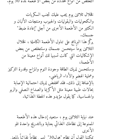
التخلص من أنواع محددة من بعض الأطعمة لمدة 30 يوم.
فخلال ثلاثين يوم يجب عليك تجنب السكريات 
والكحوليات والبقوليات والحبوب ومنتجات الألبان و 
الكثير من الأطعمة الأخرى من أجل "إعادة ضبط" 
جسمك.
يركّز هذا البرنامج على تناول الأطعمة الكاملة ، فخلال 
الثلاثين يوماً سيتحسن جسمك وستتخلص من بعض 
الإشكاليات التي كانت تسببها لك أنواع معينة من 
الأطعمة، 
وستتحسن لديك الطاقة وجودة النوم والمزاج وقدرة التركيز 
وعملية الهضم والأداء الرياضي.
بالإضافة إلى ذلك. فقد تنخفض لديك احتمالية الإصابة 
بحالات طبية معينة مثل الأكزيما والصداع النصفي والربو 
والحساسية. كما يقول مؤيدو هذه الخطة الغذائية.
عند نهاية الثلاثين يوم ، ستعيد إدخال هذه الأطعمة 
الممنوعة إلى نظامك الغذائي بعناية وبالتدريج واحدة تلو 
الأخرى
يمكننا القول أن نظام "هول30"  ليس نظاماً غذائياً بالمعنى 