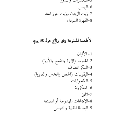
5-المكسرات والبذور
6-البيض
7-زيت الزيتون وزيت جوز الهند
8-القهوة السوداء
الأطعمة الممنوعة وفق برنامج هول30 يوم:
1- الألبان
2-الحبوب (الذرة والقمح والأرز)
3-السكر المضاف
4-البقوليات (الحمص والعدس والصويا)
5-الكحوليات
6- المعكرونة
7-الخبز
8-الإضافات المهدرجة أو المصنعة
9-البطاطا المقلية والشيبس