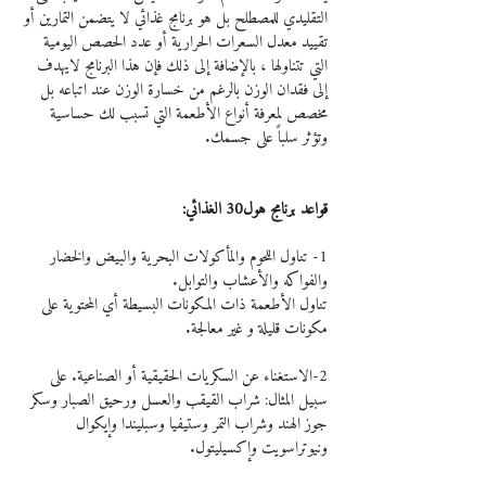
التقليدي للمصطلح بل هو برنامج غذائي لا يتضمن التمارين أو 
تقييد معدل السعرات الحرارية أو عدد الحصص اليومية 
التي تتناولها ، بالإضافة إلى ذلك فإن هذا البرنامج لايهدف 
إلى فقدان الوزن بالرغم من خسارة الوزن عند اتباعه بل 
مخصص لمعرفة أنواع الأطعمة التي تسبب لك حساسية 
وتؤثر سلباً على جسمك.
قواعد برنامج هول30 الغذائي:
1- تناول اللحوم والمأكولات البحرية والبيض والخضار 
والفواكه والأعشاب والتوابل.
تناول الأطعمة ذات المكونات البسيطة أي المحتوية على 
مكونات قليلة و غير معالجة.
2-الاستغناء عن السكريات الحقيقية أو الصناعية. على 
سبيل المثال: شراب القيقب والعسل ورحيق الصبار وسكر 
جوز الهند وشراب التمر وستيفيا وسبليندا وإيكوال  
ونيوتراسويت وإكسيليتول.