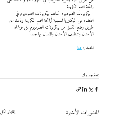
عن طريق غليه وشربه كمشروب في تطهير الفم والقضاء على 
رائحة الفم الكريهة
- بيكربونات الصوديوم: تساهم بيكربونات الصوديوم في 
القضاء على البكتيريا المسببة لرائحة الفم الكريهة وذلك عن 
طريق وضع القليل من بيكربونات الصوديوم على فرشاة 
الأسنان وتنظيف الأسنان واللسان بها جيداً
المصدر: 
هنا
صحة جسمك
المنشورات الأخيرة
إظهار الكل