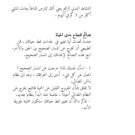
النشاط البدني الرائع يعني أنك تمارس نشاطاً يعادل المشي 
أكثر من 5 كم في اليوم .
نصائح للنجاح مدى الحياة
عندما تحدث أية تغيير في  عادات نمط حياتك ، فمن 
الطبيعي أن تخرج عن المسار الصحيح بين الحين والآخر. 
اتبع هذه النصائح لإعادتك إلى المسار الصحيح.
1 - اسأل نفسك لماذا خرجت عن المسار الصحيح ؟
ابحث عن كل شيء  أدى إلى انحرافك ، وعُد الى نظام 
داش الغذائي.
لا تقلق بشأن الخروج القليل عن الحمية فالجميع يخرج عن 
النظام الغذائي أحياناً ، خاصة عند البدأ بنظام جديد.
 - تذكر دائماً أن تغيير نمط حياتك ستكون عملية طويلة 
الأمد.
ابتعد كل البعد عن التغيير المفاجئ فلا تغير نظامك دفعة 
واحدة عند البدأ بحمية جديد ، فالتغييرات البطيئة تؤدي إلى 
النجاح والوصول إلى الأهداف المرجوة.