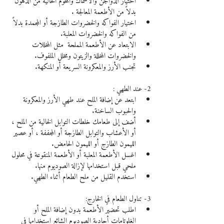
اختيار الدواجن والأسماك واللحوم الخالية من الدهون 
بدلاً من الأطعمة المعالجة .
اختيار الفواكه والخضروات الطازجة أو المجمدة بدلاً 
من الفواكه والخضروات المعلبة.
الابتعاد عن الأطعمة المملحة  مثل المخللات 
والخضروات المخللة والزيتون ومخلل الملفوف.
تجنب الأرز والمعكرونة السريعة أو المنكهة.
2- عند الطهي :
ابتعد عن إضافة الملح عند طهي الأرز والمعكرونة 
والحبوب الساخنة.
أضف إلى طعامك خلطات التوابل الخالية من الملح ، 
أو الأعشاب والتوابل الطازجة أو المجففة ، أو عصير 
الليمون الطازج أو الليمون الحامض.
اغسل الأطعمة المعلبة أو الأطعمة المنقوعة في محلول 
ملحي قبل استخدامها لإزالة الصوديوم منها.
استخدم القليل من ملح الطعام أثناء الطهي.
3- تناول الطعام في الخارج:
اطلب تحضير الأطعمة بدون إضافة الملح أو 
الغلوتامات أحادية الصوديوم الشائع استخدامها في 