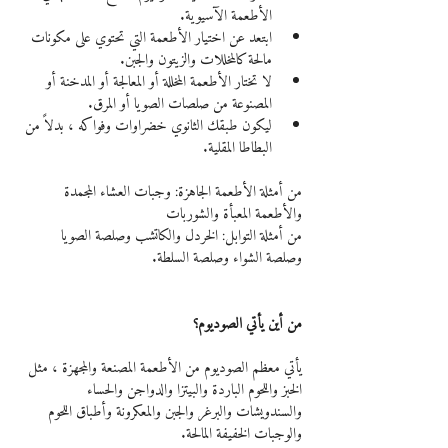
الأطعمة الآسيوية.
ابتعد عن اختيار الأطعمة التي تحتوي على مكونات 
مالحة كالمخللات والزيتون والجبن.
لا تختار الأطعمة المخللة أو المعالجة أو المدخنة أو 
المصنوعة من صلصات الصويا أو المرق.
ليكون طبقك الثانوي خضراوات وفواكه ، بدلاً من 
البطاطا المقلية.
من أمثلة الأطعمة الجاهزة: وجبات العشاء المجمدة 
والأطعمة المعبأة والشوربات 
من أمثلة التوابل: الخردل والكاتشب وصلصة الصويا 
وصلصة الشواء وصلصة السلطة.
من أين يأتي الصوديوم؟
يأتي معظم الصوديوم من الأطعمة المصنعة والمجهزة ، مثل 
الخبز واللحوم الباردة والبيتزا والدواجن والحساء 
والسندويشات والبرغر والجبن والمعكرونة وأطباق اللحوم 
والوجبات الخفيفة المالحة. 