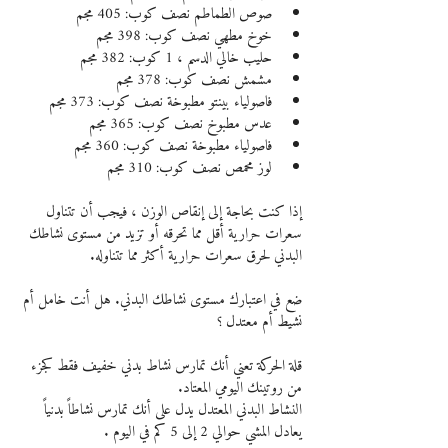
صوص الطماطم نصف كوب: 405 مجم
خوخ مطهي نصف كوب: 398 مجم
حليب خالي الدسم ، 1 كوب: 382 مجم
مشمش نصف كوب: 378 مجم
فاصولياء بينتو مطبوخة نصف كوب: 373 مجم
عدس مطبوخ نصف كوب: 365 مجم
فاصولياء مطبوخة نصف كوب: 360 مجم
لوز محمص نصف كوب: 310 مجم
إذا كنت بحاجة إلى إنقاص الوزن ، فيجب أن تتناول 
سعرات حرارية أقل مما تحرقه أو تزيد من مستوى نشاطك 
البدني لحرق سعرات حرارية أكثر مما تتناوله.
ضع في اعتبارك مستوى نشاطك البدني. هل أنت خامل أم 
نشيط أم معتدل ؟
قلة الحركة تعني أنك تمارس نشاط بدني خفيف فقط كجزء 
من روتينك اليومي المعتاد.
النشاط البدني المعتدل يدل على أنك تمارس نشاطاً بدنياً 
يعادل المشي حوالي 2 إلى 5 كم في اليوم .