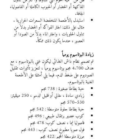
قلل من  كمية اللحوم التي تتناولها وأكثر من تناول 
الفاكهة أو الخضار أو الحبوب الكاملة أو الفاصولياء 
الجافة.
استبدل بالأطعمة المنخفضة السعرات الحرارية . 
مثال على ذلك: اختر الفواكه أو الخضار بدلاً من 
تناول الحلويات ، واختر الماء بدلاً من الصودا أو 
العصير ، عندما يكون ذلك ممكناً.
زيادة البوتاسيوم يومياً
تم تصميم نظام داش الغذائي ليكون غني بالبوتاسيوم ، مع 
هدف 4.700 مجم بوتاسيوم يومياً ، لتعزيز تأثيرات تقليل 
الصوديوم على ضغط الدم. فيما يلي أمثلة على الأطعمة 
الغنية بالبوتاسيوم.
حبة بطاطا صغيرة : 738 مجم
زبادي سادة ، خالي أو قليل الدسم ، 250 ميلليتر: 
530–570 مجم
حبة بطاطا حلوة متوسطة : 542 مجم
كوب عصير برتقال طبيعي : 496 مجم
فاصوليا ليما ، نصف كوب: 478 مجم
فول صويا مطبوخ نصف كوب : 443 مجم
موزة متوسطة الحجم :422 مجم