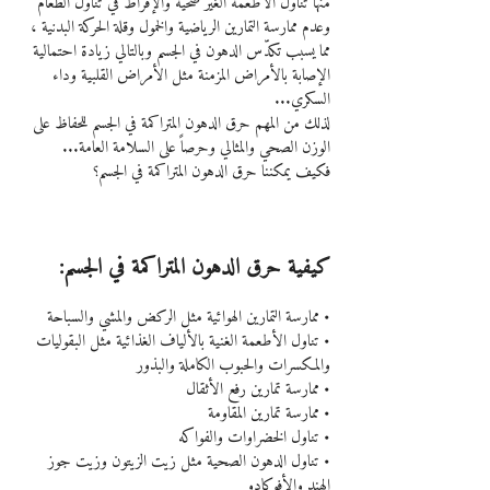
منها تناول الأطعمة الغير صحية والإفراط في تناول الطعام 
وعدم ممارسة التمارين الرياضية والخمول وقلة الحركة البدنية ، 
مما يسبب تكدّس الدهون في الجسم وبالتالي زيادة احتمالية 
الإصابة بالأمراض المزمنة مثل الأمراض القلبية وداء 
السكري...
لذلك من المهم حرق الدهون المتراكمة في الجسم للحفاظ على 
الوزن الصحي والمثالي وحرصاً على السلامة العامة... 
فكيف يمكننا حرق الدهون المتراكمة في الجسم؟
كيفية حرق الدهون المتراكمة في الجسم:
• ممارسة التمارين الهوائية مثل الركض والمشي والسباحة
• تناول الأطعمة الغنية بالألياف الغذائية مثل البقوليات 
والمكسرات والحبوب الكاملة والبذور
• ممارسة تمارين رفع الأثقال
• ممارسة تمارين المقاومة
• تناول الخضراوات والفواكه
• تناول الدهون الصحية مثل زيت الزيتون وزيت جوز 
الهند والأفوكادو