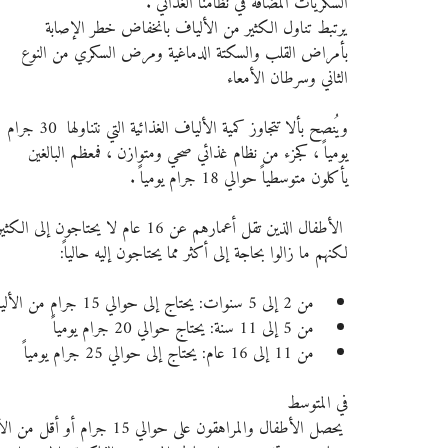
السكريات المضافة في نظامنا الغذائي .
يرتبط تناول الكثير من الألياف بانخفاض خطر الإصابة 
بأمراض القلب والسكتة الدماغية ومرض السكري من النوع 
الثاني وسرطان الأمعاء
ويُنصح بألا تتجاوز كمية الألياف الغذائية التي نتناولها  30 جرام 
يومياً ، كجزء من نظام غذائي صحي ومتوازن ، فمعظم البالغين 
يأكلون متوسطياً حوالي 18 جرام يومياً .
 الأطفال الذين تقل أعمارهم عن 16 عا
لكنهم ما زالوا بحاجة إلى أكثر مما يحتاجون إليه حالياً:
من 2 إلى 5 سنوات: يحتاج إلى حوالي 15 جرام من الألياف يومياً
من 5 إلى 11 سنة: يحتاج حوالي 20 جرام يومياً
من 11 إلى 16 عام: يحتاج إلى حوالي 25 جرام يومياً
في المتوسط
 يحصل الأطفال والمراهقون على