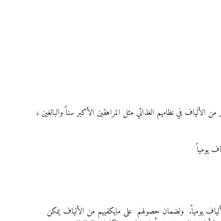
م لا يحتاجون إلى الكثير من الألياف في نظامهم الغذائي مثل المراهقين الأكبر سناً والبالغين ، 
 حوالي 15 جرام أو أقل من الألياف يومياً.  ولضمان حصولهم  على مايكفيهم من الألياف يمكن 