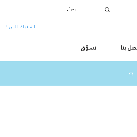
! اشترك الان
صل بنا
تسوّق