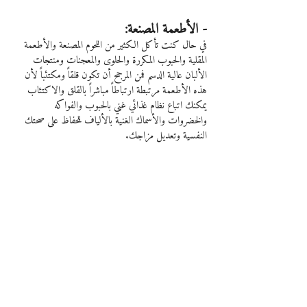
- الأطعمة المصنعة:
في حال كنت تأكل الكثير من اللحوم المصنعة والأطعمة 
المقلية والحبوب المكررة والحلوى والمعجنات ومنتجات 
الألبان عالية الدسم فمن المرجح أن تكون قلقاً ومكتئباً لأن 
هذه الأطعمة مرتبطة ارتباطاً مباشراً بالقلق والاكتئاب
يمكنك اتباع نظام غذائي غني بالحبوب والفواكه 
والخضروات والأسماك الغنية بالألياف للحفاظ على صحتك 
النفسية وتعديل مزاجك.
- الدونات:
إذا كنت تريد تجنب القلق والاكتئاب فحاول الابتعاد عن 
الدوناتس لأنها غنية بالدهون الضارة والدقيق الأبيض 
والكثير من السكر المضاف والقليل من الألياف.