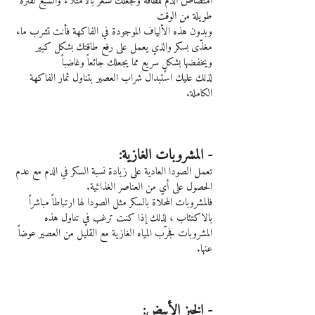
امتصاص الدم للطاقة وتجعلك تشعر بالامتلاء والشبع لفترة 
طويلة من الوقت
وبدون هذه الألياف الموجودة في الفاكهة فأنت تشرب ماء 
مغذّى بسكر والذي يعمل على رفع طاقتك بشكل كبير 
ويخفضها بشكلٍ سريع مما يجعلك جائعاً وغاضباً
لذلك عليك استبدال شراب العصير بتناول ثمار الفاكهة 
الكاملة.
- المشروبات الغازية:
تعمل الصودا العادية على زيادة نسبة السكر في الدم مع عدم 
الحصول على أي من العناصر الغذائية.
فالمشروبات المحلاة بالسكر مثل الصودا لها ارتباطاً مباشراً 
بالاكتئاب ، لذلك إذا كنت ترغب في تناول هذه 
المشروبات فجرّب المياه الغازية ​​مع القليل من العصير عوضاً 
عنها. 
- الخبز الأبيض: