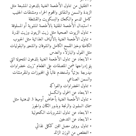
• التقليل من تناول الأطعمة الغنية بالدهون المشبعة مثل 
الزبدة والسمن والنقانق واللحوم الحمراء ومشتقات الحليب 
كامل الدسم والكعك والبسكويت والقشطة
• استبدال الأطعمة المقلية بالأطعمة المشوية أو المسلوقة
• تناول الزيوت الصحية مثل زيت الزيتون وزيت الذرة
• تناول الأطعمة الغنية بالألياف الغذائية مثل الحبوب 
الكاملة وخبز القمح الكامل والشوفان والشعير والبقوليات 
مثل الفول والبازلاء والعدس
• الابتعاد عن تناول الأطعمة الغنية بالدهون المتحولة التي 
يتم إدراجها ضمن الملصقات على الطعام "زيت خضراوات 
مهدرجة جزئياً" وتستخدم غالباً في المخبوزات والمقرمشات 
والسمن الصناعي
• تناول الخضراوات والفواكه
• الابتعاد عن الخمول والكسل
• تناول الأطعمة الغنية بأحماض أوميغا 3 الدهنية مثل 
سمك السلمون والرنجة وبذور الكتان والجوز
• الابتعاد عن تناول المشروبات الكحولية
• الابتعاد عن التدخين
• تناول بروتين مصل اللبن كمكمل غذائي
• التخلص من الوزن الزائد