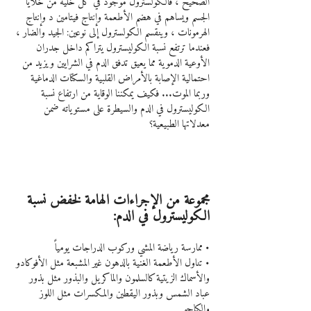
الصحيح ، فالكولسترول موجود في كل خلية من خلايا 
الجسم ويساهم في هضم الأطعمة وإنتاج فيتامين د وإنتاج 
الهرمونات ، وينقسم الكولسترول إلى نوعين: الجيد والضار ، 
فعندما ترتفع نسبة الكوليسترول يتراكم داخل جدران 
الأوعية الدموية مما يعيق تدفق الدم في الشرايين ويزيد من 
احتمالية الإصابة بالأمراض القلبية والسكتات الدماغية 
وربما الموت... فكيف يمكننا الوقاية من ارتفاع نسبة 
الكوليسترول في الدم والسيطرة على مستوياته ضمن 
معدلاتها الطبيعية؟
مجموعة من الإجراءات الهامة لخفض نسبة 
الكوليسترول في الدم:
• ممارسة رياضة المشي وركوب الدراجات يومياً
• تناول الأطعمة الغنية بالدهون غير المشبعة مثل الأفوكادو 
والأسماك الزيتية كالسلمون والماكريل والبذور مثل بذور 
عباد الشمس وبذور اليقطين والمكسرات مثل اللوز 
والكاجو