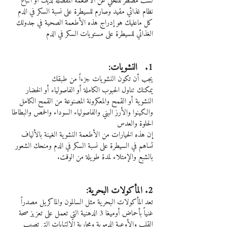
لست مضطر للتخلي عن الأطعمة المفضلة لديك أو اتباع 
نظام غذائي مقيد وصارم للسيطرة على نسبة السكر في الدم
كل ماعليك هو إدراج هذه الأطعمة الصحية في جدولك 
الغذائي للسيطرة على مستويات السكر في الدم
1.   النشويات:
يجب أن تكون النشويات جزءاً من طبقك
يمكنك تناول الحبوب الكاملة أو الفاصولياء أو الخضار 
النشوية أو القمح والمعكرونة المصنوعة من القمح الكامل 
والكينوا والأرز البني والفاصولياء السوداء والحمص والبطاطا 
الحلوة والعدس
إن هذه الخيارات من الأطعمة النشوية الغينة بالألياف 
تساهم في السيطرة على نسبة السكر في الدم ومنحك الشعور 
بالشبع والإمتلاء لمدة طويلة من الوقت.
2. المأكولات البحرية:
تعد المأكولات البحرية مثل السالمون والماكريل مصدراً 
غنياً بأحماض أوميغا 3 الدهنية التي تعمل على تعزيز صحة 
القلب والأوعية الدموية ومحاربة الالتهابات التي تصيب 