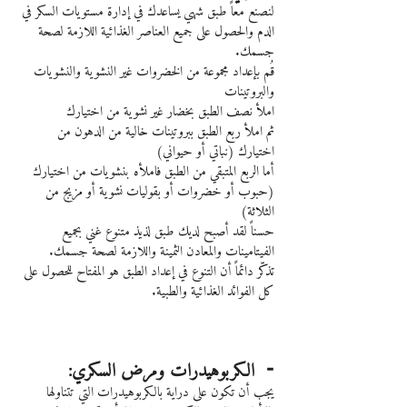
لنصنع معاً طبق شهي يساعدك في إدارة مستويات السكر في 
الدم والحصول على جميع العناصر الغذائية اللازمة لصحة 
جسمك.
قُم بإعداد مجموعة من الخضروات غير النشوية والنشويات 
والبروتينات
املأ نصف الطبق بخضار غير نشوية من اختيارك
ثم املأ ربع الطبق ببروتينات خالية من الدهون من 
اختيارك (نباتي أو حيواني)
أما الربع المتبقي من الطبق فاملأه بنشويات من اختيارك 
(حبوب أو خضروات أو بقوليات نشوية أو مزيج من 
الثلاثة)
حسناً لقد أصبح لديك طبق لذيذ متنوع غني بجميع 
الفيتامينات والمعادن الثمينة واللازمة لصحة جسمك.
تذكّر دائماً أن التنوع في إعداد الطبق هو المفتاح للحصول على 
كل الفوائد الغذائية والطبية.
⁃  الكربوهيدرات ومرض السكري:
يجب أن تكون على دراية بالكربوهيدرات التي تتناولها