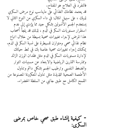
فالتفرُّد في العلاج هو المفتاح.
قد يعتمد نظامك الغذائي على مايناسب نوع مرض السكري 
لديك ، على سبيل المثال: في داء السكري من النوع الثاني لا 
يستخدم الجسم الأنسولين بشكلٍ جيد مما يؤدي إلى عدم 
استقرار مستويات السكر في الدم ، لذلك قد يلجأ أصحاب 
هذا المرض لإجراء تغييرات صحية بسيطة من خلال اتباع 
نظام غذائي صحي ومتوازن للسيطرة على نسبة السكر في الدم.
يمكنك إجراء تغييرات صحية خاصة بك في نمط حياتك 
لإدارة مستويات السكر في الدم مثل فقدان الوزن الزائد 
وممارسة التمارين الرياضية والابتعاد عن مسببات التوتر 
والضغط النفسي وترطيب الجسم بشكلٍ دائم وتناول 
الأطعمة الصحية اللذيذة مثل تناول المعكرونة المصنوعة من 
القمح الكامل مع طبق جانبي من السلطة الخضراء.
⁃ كيفية إنشاء طبق صحي خاص بمرضى 
السكري: