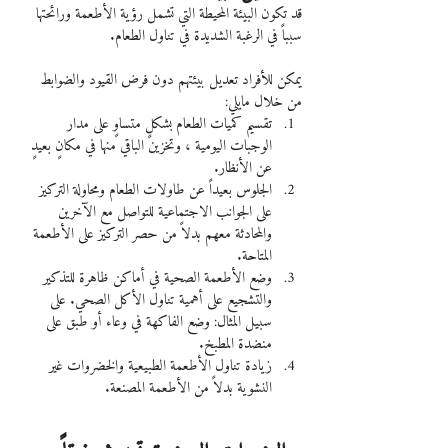
قد تكون البيئة المحيطة التي تشمل رؤية الأطعمة ورائحتها 
سبباً في الرغبة الشديدة في تناول الطعام.
يمكن للأفراد تعديل بيئتهم دون فرض القيود والضوابط 
من خلال مايلي:
تقسيم كميات الطعام بشكلٍ متساوٍ على مدار 
الوجبات اليومية ، وتخزين الباقي منها في مكانٍ بعيدٍ 
عن الأنظار.
الجلوس بعيداً عن طاولات الطعام ومحاولة التركيز 
على الجوانب الاجتماعية للتواصل مع الآخرين 
والمحادثة معهم بدلاً من حصر التركيز على الأطعمة 
المتاحة.
وضع الأطعمة الصحية في أماكن ظاهرة للتذكير 
والتشجيع على أهمية تناول الأكل الصحي. على 
سبيل المثال: وضع الفاكهة في وعاء أو طبق على 
منضدة المطبخ.
زيادة تناول الأطعمة الطبيعية والخضروات غير 
النشوية بدلاً من الأطعمة المصنعة.