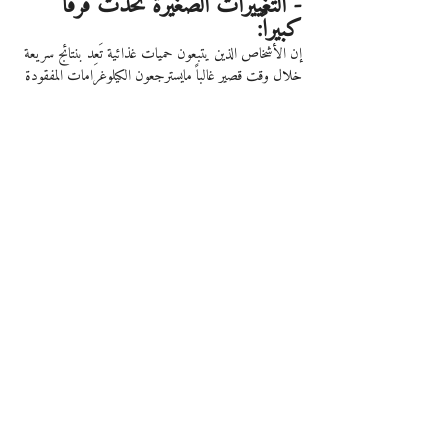
- التغييرات الصغيرة تحدث فرقاً 
كبيراً:
إن الأشخاص الذين يتبعون حميات غذائية تَعِد بنتائج سريعة 
خلال وقت قصير غالباً مايسترجعون الكيلوغرامات المفقودة 
خلال وقتٍ قصير.
لذلك يجب إحداث مجموعة من التغييرات البسيطة التي 
تحدث فرقاً كبيراً 
مثل
 ممارسة التمارين الرياضية بانتظام لدعم 
الصحة الجيدة والسيطرة على أي مرض محتمل واتباع نظام 
غذائي صحي وسليم والابتعاد عن كل محفزات الأكل الغير 
صحي.
باختصار... 
السمنة حالة طبية معقدة لها العديد من 
الأسباب المحتملة وتنجم عن الكثير من الحالات الصحية ، 
لذلك لا يمكن معالجتها باتباع الأنظمة الغذائية ذات 
المفعول السريع.
بالنهاية...
إن الإدمان على الطعام سبب أساسي محتمل للسمنة ويشبهه 