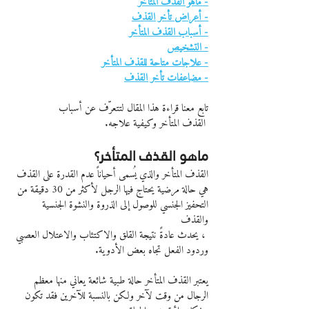
- ماهو القذف المتأخر
- أعراض تأخر القذف
- أسباب القذف المتأخر
- التشخيص
- علاجات متاحة للقذف المتأخر
- مضاعفات تأخر القذف
تابع معنا قراءة هذا المقال لتتعرّف عن أسباب
 القذف المتأخر وكيفية علاجه.
ماهو القذف المتأخر؟
القذف المتأخر والذي يُسمى أحياناً عدم القدرة على القذف 
هي حالة مرضية يحتاج فيها الرجل لأكثر من 30 دقيقة من 
التحفيز الجنسي للوصول إلى الذروة والنشوة الجنسية 
والقذف
 ، يحدث عادةً نتيجة القلق والاكتئاب والاعتلال العصبي 
وردود الفعل تجاه بعض الأدوية.
يعتبر القذف المتأخر حالة طبية شائعة يعاني منها معظم 
الرجال من وقت لآخر ولكن بالنسبة للآخرين فقد تكون 