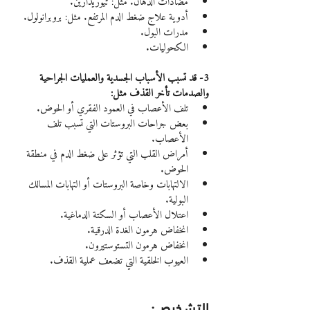
مضادات الذهان. مثل: ثيوريدازين.
أدوية علاج ضغط الدم المرتفع. مثل: بروبرانولول.
مدرات البول.
الكحوليات.
3- قد تسبب الأسباب الجسدية والعمليات الجراحية 
والصدمات تأخر القذف مثل:
تلف الأعصاب في العمود الفقري أو الحوض.
بعض جراحات البروستات التي تسبب تلف 
الأعصاب.
أمراض القلب التي تؤثر على ضغط الدم في منطقة 
الحوض.
الالتهابات وخاصة البروستات أو التهابات المسالك 
البولية.
اعتلال الأعصاب أو السكتة الدماغية.
انخفاض هرمون الغدة الدرقية.
انخفاض هرمون التستوستيرون.
العيوب الخلقية التي تضعف عملية القذف.
التشخيص: