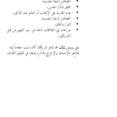
انخفاض المتعة الجنسية.
القلق بشأن الجنس.
عدم القدرة على الإنجاب أو العقم عند الذكور.
انخفاض الرغبة الجنسية.
التوتر والقلق.
صراعات في العلاقات ناجمة عن سوء الفهم من قِبَل 
الشريكين.
على سبيل المثال
: قد يشعر شريكك أنك لست منجذباً إليه 
فتشعر بالإحباط والإحراج بشأن رغبتك في تحقيق القذف 
ولكنك غير قادر جسدياً أو عقلياً على القيام بذلك.
يمكن أن يساعدك العلاج أو الاستشارة الطبية أو النفسية 
في حل هذه المشكلات من خلال التواصل المفتوح 
والصادق.
فهناك العديد من الأسباب المحتملة للقذف المتأخر وتتوفر 
العلاجات لكافة الأسباب ، لذلك لا تخجل أو تخشى من 
التحدث عن مشكلتك فالحالة شائعة جداً أكثر مما تعتقد.