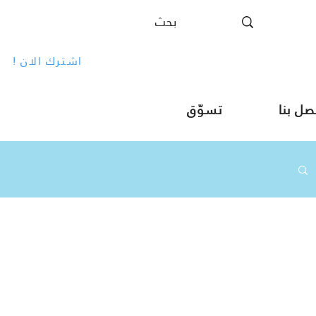
! اشترك الان
صل بنا
تسوّق