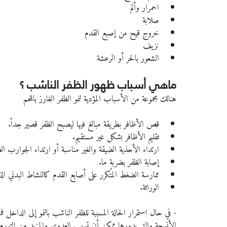
احمرار وألم
صلابة
خروج قيح من إصبع القدم
نزيف
الشعور بالحر أو الرعشة
ماهي أسباب ظهور الظفر الناشب ؟
هنالك مجموعة من الأسباب المؤدية لنمو الظفر الغارز باللحم
قص الأظافر بطريقة مبالغ فيها ليصبح الظفر قصير جداً.
تقليم الأظافر بشكل غير مستقيم.
ارتداء الأحذية الضيقة والغير مناسبة أو ارتداء الجوارب ال
إصابة الظفر بضربةٍ ما.
ممارسة الضغط المتكرر على أصابع القدم كالنشاط البدني الذ
الوراثة.
- في حال استمرار الحالة المسببة للظفر الناشب بالنمو إلى الداخل 
الأنسجة والتي بدورها ممكن أن تسبب العدوى والمزيد من التورم و