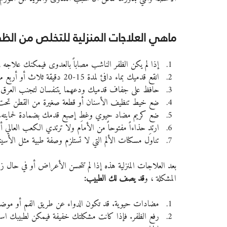
ماهي العلاجات المنزلية للتخلص من الظفر 
إذا لم يكن الظفر الناشب مصاباً بالعدوى فيمكنك علاجه ف
انقع قدميك بماء دافئ لمدة 15-20 دقيقة ثلاث أو أربع مرات يومياً.
حافظ على جفاف قدميك ودعهما يتنفسان لتجنب العرق أو
ضع خيط تنظيف الأسنان أو قطعة صغيرة من القطن تحت حافة
ضع كريم مضاد حيوي وغطِ إصبع قدمك بضمادة لحمايته.
ارتدِ حذاءاً مفتوحاً من الأمام ولا ترتدي الكعب العالي أبد
تناول مسكنات الألم التي لا تستلزم وصفة طبية مثل الأسيتامي
بعد العلاجات المنزلية هذه إذا لم تتحسن الأعراض أو في حال
المشكلة ، و
قد يصف لك الطبيب:
مضادات حيوية. قد تكون الدواء عن طريق الفم أو موضعي
رفع الظفر. فإذا كانت مشكلتك خفيفة فيمكن لطبيبك استخ