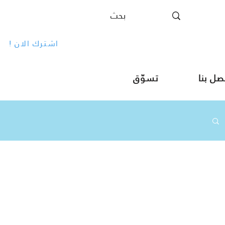
! اشترك الان
صل بنا
تسوّق