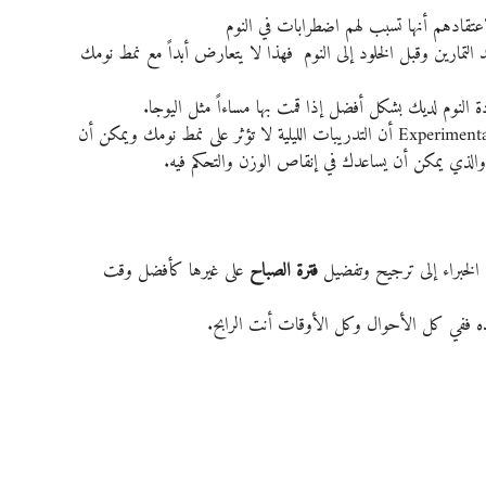
عتقادهم أنها تسبب لهم اضطرابات في النوم
 التمارين وقبل الخلود إلى النوم  فهذا لا يتعارض أبداً مع نمط نومك 
 النوم لديك بشكل أفضل إذا قمت بها مساءاً مثل اليوجا. 
أظهرت دراسة بحثية نُشرت عام 2019 في مجلة Experimental Physiology أن التدريبات الليلية لا تؤثر على نمط نومك ويمكن أن 
والذي يمكن أن يساعدك في إنقاص الوزن والتحكم فيه.
لخبراء إلى ترجيح وتفضيل 
فترة الصباح
 على غيرها كأفضل وقت 
 تريده ففي كل الأحوال وكل الأوقات أنت الرابح.