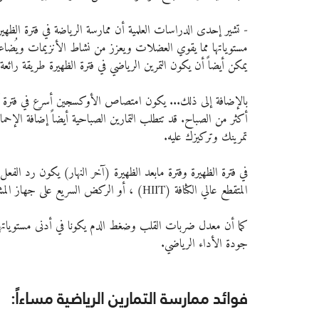
- تشير إحدى الدراسات العلمية أن ممارسة الرياضة في فترة الظ
مستوياتها مما يقوي العضلات ويعزز من نشاط الأنزيمات ويُضاعف ا
يمكن أيضاً أن يكون التمرين الرياضي في فترة الظهيرة طريقة رائعة 
بالإضافة إلى ذلك... يكون امتصاص الأوكسجين أسرع في فترة آخر
أكثر من الصباح. قد تتطلب التمارين الصباحية أيضاً إضافة الإحماء
تمرينك وتركيزك عليه.
في فترة الظهيرة وفترة مابعد الظهيرة (آخر النهار) يكون رد الف
المتقطع عالي الكثافة (HIIT) ، أو الركض السريع على جهاز المشي. 
كما أن معدل ضربات القلب وضغط الدم يكونا في أدنى مستوياتهم
جودة الأداء الرياضي.
فوائد ممارسة التمارين الرياضية مساءاً: