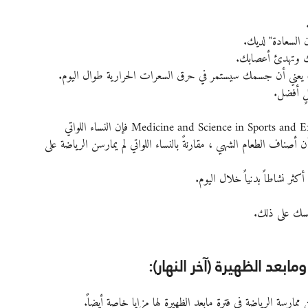
 السعادة" لديك.
جك وتهدئ أعصابك.
 يعني أن جسمك سيستمر في حرق السعرات الحرارية طوال اليوم.
لٍ أفضل.
وحسب الدراسة التي نُشرت في مجلة Medicine and Science in Sports and Exercise Trusted Source فإن النساء اللواتي 
كيزاً بشأن أصناف الطعام الشهي ، مقارنةً بالنساء اللواتي لم يمارسن الرياضة على 
كثر نشاطاً بدنياً خلال اليوم.
فسك على ذلك.
ابعد الظهيرة (آخر النهار):
مارسة الرياضة في فترة مابعد الظهيرة لها مزايا خاصة أيضاً.