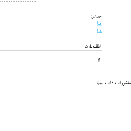
مصدر:
هنا
هنا
لياقة و تمرين
منشورات ذات صلة