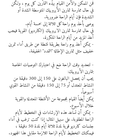
فمن الممكن والآمن القيام بهذه التمارين كل يوم ، ولكن 
في حال ممارسة تمارين الأيروبيك المتوسطة الشدة أو 
الشديدة فإن أيام الراحة ضرورية.
يوصى بأخذ يوم راحة كل ثلاثة إلى خمسة أيام.
في حال ممارسة تمارين الايروبيك (الكارديو) القوية فيجب 
أخذ المزيد من أيام الراحة المتكررة.
- يمكن أخذ يوم راحة بطريقة نشطة عن طريق أداء تمرين 
خفيف مثل تمارين الإطالة "التمدد" الخفيفة.
- لتحديد وقت الراحة ضع في اعتبارك التوصيات الخاصة 
بتمارين الأيروبيك:
يجب أن يحصل البالغون على 150 إلى 300 دقيقة من 
النشاط المعتدل أو 75 إلى 150 دقيقة من النشاط القوي 
أسبوعياً.
يمكن أيضاً القيام بمجموعة من الأنشطة المعتدلة والقوية 
خلال الأسبوع.
- يمكن أن تساعد هذه الإرشادات في التخطيط لأيام 
الراحة المطلوبة. على سبيل المثال: إذا كنت ترغب في أداء 
جلسات كارديو قوية لمدة ثلاثة أيام لمدة 50 دقيقة ، 
فيمكنك التخطيط لأيام الراحة اللازمة مقابل هذا المجهود.