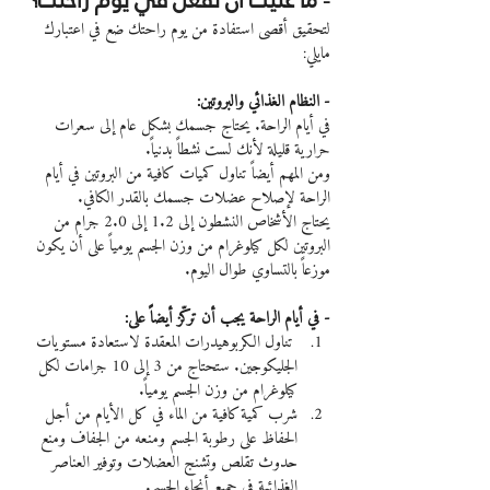
- ما عليك أن تفعل في يوم راحتك؟
لتحقيق أقصى استفادة من يوم راحتك ضع في اعتبارك 
مايلي:
- النظام الغذائي والبروتين:
في أيام الراحة. يحتاج جسمك بشكل عام إلى سعرات 
حرارية قليلة لأنك لست نشطاً بدنياً.
ومن المهم أيضاً تناول كميات كافية من البروتين في أيام 
الراحة لإصلاح عضلات جسمك بالقدر الكافي.
يحتاج الأشخاص النشطون إلى 1.2 إلى 2.0 جرام من 
البروتين لكل كيلوغرام من وزن الجسم يومياً على أن يكون 
موزعاً بالتساوي طوال اليوم.
- في أيام الراحة يجب أن تركّز أيضاً على:
 تناول الكربوهيدرات المعقدة لاستعادة مستويات 
الجليكوجين. ستحتاج من 3 إلى 10 جرامات لكل 
كيلوغرام من وزن الجسم يومياً.
شرب كمية كافية من الماء في كل الأيام من أجل 
الحفاظ على رطوبة الجسم ومنعه من الجفاف ومنع 
حدوث تقلص وتشنج العضلات وتوفير العناصر 
الغذائية في جميع أنحاء الجسم.