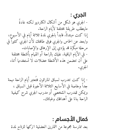
 الجري :
- الجري هو شكل من أشكال الكارديو لكنه عادةً 
مايتطلب طريقة مختلفة لأيام الراحة.
إذا كنت مبتدئاً. فابدأ بالجري لمدة ثلاثة أيام في الأسبوع، 
وابتعد عن الحماس والجري فوق طاقتك لأن الجري كثيراً في 
مرحلة مبكرة قد يؤدي إلى الإرهاق والإصابات.
- في الأيام الباقية. عليك بالراحة أو القيام بأنشطة مختلفة 
على أن تتضمن هذه الأنشطة عضلات لا تستخدمها أثناء 
الجري.
- إذا كنت تتدرب لسباق الماراثون فتُعتبر أيام الراحة مهمة 
جداً وخاصة في الأسابيع الثلاثة الأخيرة قبل السباق ، 
ويمكن للمدرب الشخصي أو مدرب الجري شرح كيفية 
الراحة بناءً على أهدافك وغباتك.
كمال الأجسام :
بعد ممارسة مجموعة من التمارين العضلية اتركها لترتاح لمدة 