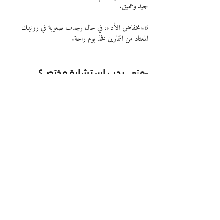
جيد وعميق.
6.انخفاض الأداء: في حال وجدت صعوبة في روتينك 
المعتاد من التمارين فخذ يوم راحة.
-متى يجب استشارة مختص؟
إذا كنت مبتدئاً في ممارسة الرياضة فتحدث أو تمرّن تحت 
إشراف مدرب شخصي.
إذا كنت ترغب في تجربة نشاط جديد مثل تدريب كمال 
الأجسام أو الماراثون فلتتحدث إلى مدرب رياضي محترف.
يمكن للمحترف أو المدرب تحديد التمرين الأفضل لمستوى 
لياقتك. يمكنهم أيضاً مساعدتك على زيادة الكثافة والمدة 
والسرعة بطريقة آمنة وفعالة والأهم من ذلك أنه يمكنهم 
شرح كيفية دمج أيام الراحة بناءً على روتينك الشخصي.
الخلاصة:
سواء كنت رياضياً مبتدئاً أو متمكناً فإن الراحة المنتظمة أمر 