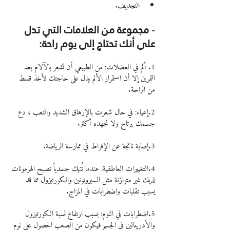
التجديف.
- مجموعة من العلامات التي تدل 
على أنك تحتاج إلى يوم راحة:
1. ألم في العضلات: من الطبيعي أن تشعر بالآلام بعد 
التمرين إلا أن استمرار الألم يدل على حاجتك لأخذ قسط 
من الراحة.
2.إعياء: في حال شعرت بالإرهاق الشديد والتعب ، دع 
جسمك يرتاح ولا تجهده أكثر.
3.إصابة ناتجة عن الإفراط في ممارسة الرياضة.
4.التغييرات العاطفية: عندما تُنهك جسدياً تصبح الهرمونات 
لديك غير متوازنة مثل السيروتونين والكورتيزول مما قد 
يسبب تقلبات واضطرابات في المزاج.
5.اضطرابات في النوم: بسبب ارتفاع نسبة الكورتيزول 
والأدرينالين في الجسم فيكون من الصعب الحصول على نوم 