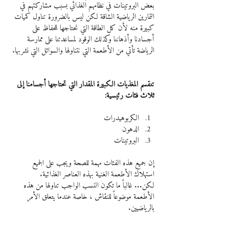
بعض البروتينات في نظامهم الغذائي بسبب مشاركتهم في 
التمارين الرياضية الشاقة لكن ليس بالضرورة تناول كميات 
كبيرة منه لأن كل الطاقة التي نحتاجها للحفاظ على 
أجسادنا وأذهاننا وكذلك الوقود لمساعدتنا على ممارسة 
الرياضة تأتي من الأطعمة التي نتناولها والسوائل التي نشربها.
تنقسم المغذيات الكبيرة المقدار التي تحتاجها أجسامنا إلى 
ثلاث فئات رئيسية:
الكربوهيدرات
الدهون
البروتينات
إن جميع هذه الفئات مهمة للصحة ويجب على الجميع 
استهلاك الأطعمة الغنية بهذه العناصر الغذائية.
لكن... غالباً ما تكون النسب الواجب تناولها من هذه 
الأطعمة موضوعاً للنقاش ، خاصة عندما يتعلق الأمر 
بالرياضيين.