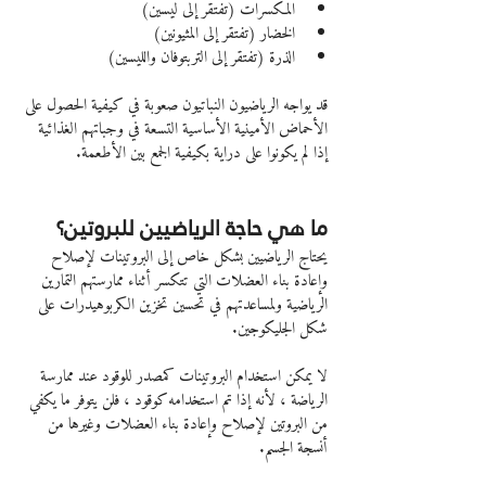
المكسرات (تفتقر إلى ليسين)
الخضار (تفتقر إلى المثيونين)
الذرة (تفتقر إلى التربتوفان والليسين)
قد يواجه الرياضيون النباتيون صعوبة في كيفية الحصول على 
الأحماض الأمينية الأساسية التسعة في وجباتهم الغذائية 
إذا لم يكونوا على دراية بكيفية الجمع بين الأطعمة.
ما هي حاجة الرياضيين للبروتين؟
يحتاج الرياضيين بشكل خاص إلى البروتينات لإصلاح 
وإعادة بناء العضلات التي تتكسر أثناء ممارستهم التمارين 
الرياضية ولمساعدتهم في تحسين تخزين الكربوهيدرات على 
شكل الجليكوجين.
لا يمكن استخدام البروتينات كمصدر للوقود عند ممارسة 
الرياضة ، لأنه إذا تم استخدامه كوقود ، فلن يتوفر ما يكفي 
من البروتين لإصلاح وإعادة بناء العضلات وغيرها من 
أنسجة الجسم.