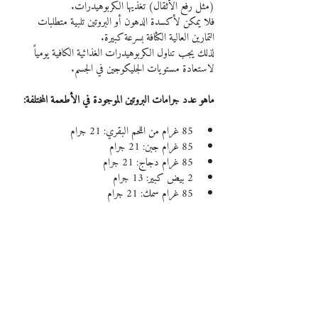
(مثل رفع الأثقال) تغذيها الكربوهيدرات.
فلا يمكن لأكسدة الدهون أو البروتين تلبية متطلبات 
التمارين العالية الكثافة بسرعة كبيرة.
لذلك يجب تناول الكربوهيدرات الغذائية الكافية يومياً 
لاستعادة مستويات الجليكوجين في الجسم.
ماهو عدد جرامات البروتين الموجودة في الأطعمة المختلفة:
85 غرام من اللحم البقري: 21 جرام
85 غرام جبن: 21 جرام
85 غرام دجاج: 21 جرام
2 بيض كبير: 13 جرام
85 غرام سمك: 21 جرام
حليب 200 غرام : 8 جرام
زبدة الفول السوداني 2 ملعقة كبيرة: 8 جرام
التوفو 85 غرام : 15 جرام
زبادي 200 غرام : 8 جرام
الزبادي اليوناني: 23 جرام
لأحساب حاجتك اليومية من البروتين :